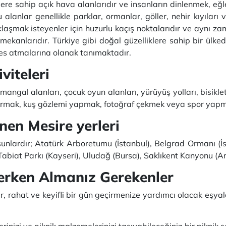
klere sahip açık hava alanlarıdır ve insanların dinlenmek, 
u alanlar genellikle parklar, ormanlar, göller, nehir kıyılar
aklaşmak isteyenler için huzurlu kaçış noktalarıdır ve aynı 
ekanlarıdır. Türkiye gibi doğal güzelliklere sahip bir ülke
res atmalarına olanak tanımaktadır.
iviteleri
 mangal alanları, çocuk oyun alanları, yürüyüş yolları, bisiklet 
çıkarmak, kuş gözlemi yapmak, fotoğraf çekmek veya spor y
nen Mesire yerleri
 şunlardır; Atatürk Arboretumu (İstanbul), Belgrad Ormanı (İs
Tabiat Parkı (Kayseri), Uludağ (Bursa), Saklıkent Kanyonu (A
erken Almanız Gerekenler
 rahat ve keyifli bir gün geçirmenize yardımcı olacak eşyala
lerinizi ve piknik malzemelerinizi taşıyabileceğiniz bir piknik 