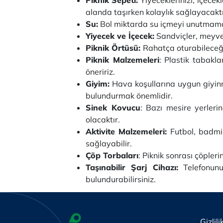
alanda taşırken kolaylık sağlayacakt
Su:
Bol miktarda su içmeyi unutmamanı
Yiyecek ve İçecek:
Sandviçler, meyve,
Piknik Örtüsü:
Rahatça oturabileceği
Piknik Malzemeleri
: Plastik tabakla
öneririz.
Giyim:
Hava koşullarına uygun giyinme
bulundurmak önemlidir.
Sinek Kovucu
: Bazı mesire yerler
olacaktır.
Aktivite Malzemeleri:
Futbol, badmin
sağlayabilir.
Çöp Torbaları
: Piknik sonrası çöpler
Taşınabilir Şarj Cihazı:
Telefonunuz
bulundurabilirsiniz.
Gizlili