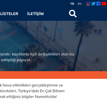
TR
EN
LISTELER
İLETIŞIM
dır. kayıtlarla ilgili değişiklikleri olan bu
 sahipliği yapıyor.
k hava etkinlikleri gerçekleştirme ve
iviteleri, Türkiye’deki En Çok Bilinen
k ettiğiniz bilgiler Nomatto’da!