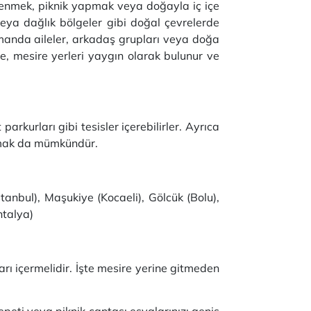
eğlenmek, piknik yapmak veya doğayla iç içe
ı veya dağlık bölgeler gibi doğal çevrelerde
zamanda aileler, arkadaş grupları veya doğa
de, mesire yerleri yaygın olarak bulunur ve
parkurları gibi tesisler içerebilirler. Ayrıca
apmak da mümkündür.
tanbul), Maşukiye (Kocaeli), Gölcük (Bolu),
ntalya)
rı içermelidir. İşte mesire yerine gitmeden
sepeti veya piknik çantası eşyalarınızı geniş