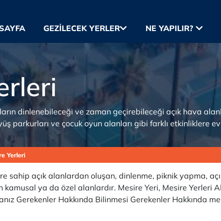
SAYFA
GEZILECEK YERLER
NE YAPILIR?
rleri
nların dinlenebileceği ve zaman geçirebileceği açık hava alanları
yüş parkurları ve çocuk oyun alanları gibi farklı etkinliklere ev
e Yerleri
lere sahip açık alanlardan oluşan, dinlenme, piknik yapma, açı
kamusal ya da özel alanlardır. Mesire Yeri, Mesire Yerleri Akt
manız Gerekenler Hakkında Bilinmesi Gerekenler Hakkında mera