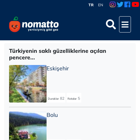
TR
EN
Türkiyenin saklı güzelliklerine açılan
pencere...
Eskişehir
82
5
Duraklar
Rotalar
Bolu