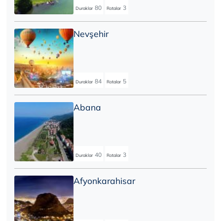
80
3
Duraklar
Rotalar
Nevşehir
84
5
Duraklar
Rotalar
Abana
40
3
Duraklar
Rotalar
Afyonkarahisar