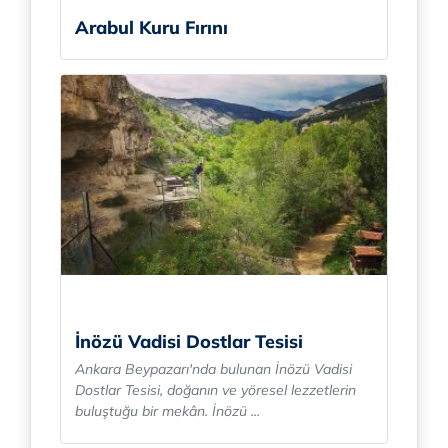
Arabul Kuru Fırını
İnözü Vadisi Dostlar Tesisi
Ankara Beypazarı'nda bulunan İnözü Vadisi
Dostlar Tesisi, doğanın ve yöresel lezzetlerin
buluştuğu bir mekân. İnözü ...