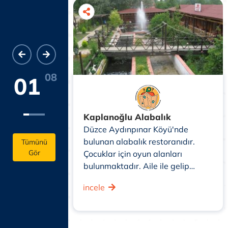
08
01
Balık
Kaplanoğlu Alabalık
Düzce Aydınpınar Köyü'nde
bulunan alabalık restoranıdır.
çeşitleri ve
Tümünü
Gör
Çocuklar için oyun alanları
elerden
bulunmaktadır. Aile ile gelip
alatalar
keyifli vakit geçirmek için uygun
tmeye özel
incele
bir mekandır.
ndıklı Tahin
demlenmiş çay