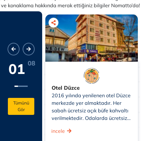
ve konaklama hakkında merak ettiğiniz bilgiler Nomatto’da!
08
01
Otel Düzce
arzıyla
2016 yılında yenilenen otel Düzce
anlar ve köy
merkezde yer almaktadır. Her
Tümünü
Gör
k isteyenler
sabah ücretsiz açık büfe kahvaltı
unan ve Abhaz
verilmektedir. Odalarda ücretsiz
göre yapılmış
Wi-Fi hizmeti, LCD TV ve mini
incele
Evi konaklamak
buzdolabı bulunmaktadır.
et vermektedir.