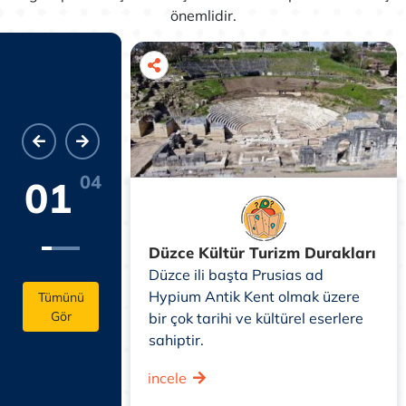
önemlidir.
04
01
Düzce Kültür Turizm Durakları
a yakınlığıyla
Düzce ili başta Prusias ad
i, doğal ve
Hypium Antik Kent olmak üzere
Tümünü
Gör
e hayran
bir çok tarihi ve kültürel eserlere
ahil kasabası
sahiptir.
nünüzü
incele
z.