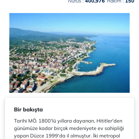
Nüfus :
400,976
Rakım :
150
Bir bakışta
Tarihi MÖ. 1800'lü yıllara dayanan, Hititler'den
günümüze kadar birçok medeniyete ev sahipliği
yapan Düzce 1999'da il olmuştur. İki metropol