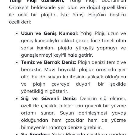
Yahşi Plajı özellikleri,
Yahşi Plajı, Bodrum'un
Ortakent beldesinde yer alan ve doğal güzellikleri
ile ünlü bir plajdır. İşte Yahşi Plajı'nın başlıca
özellikleri:
Uzun ve Geniş Kumsal:
Yahşi Plajı, uzun ve
geniş kumsalıyla dikkat çeker. İnce taneli altın
sarısı kumları, plajda yürüyüş yapmayı ve
güneşlenmeyi keyifli hale getirir.
Temiz ve Berrak Deniz:
Plajın denizi temiz ve
berraktır. Mavi bayraklı plajlar arasında yer
alır, bu da suyun kalitesinin yüksek olduğunu
ve plajın çevreye duyarlı bir şekilde
yönetildiğini gösterir.
Sığ ve Güvenli Deniz:
Denizin sığ olması,
özellikle çocuklu aileler için güvenli bir yüzme
ortamı sunar. Suyun derinleşmesi yavaş
olduğundan hem çocuklar hem de yüzme
bilmeyenler rahatça denize girebilir.
Su Sporları:
Yahşi Plajı'nda çeşitli su sporları