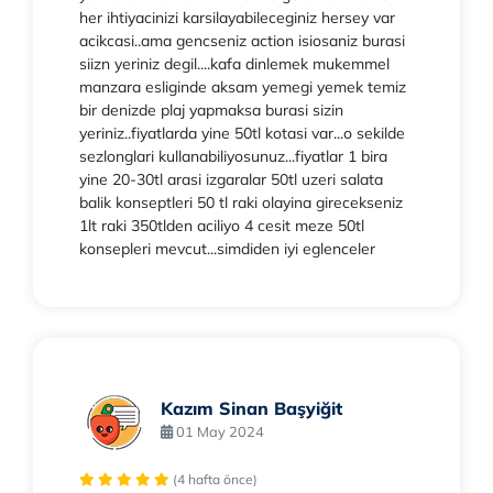
her ihtiyacinizi karsilayabileceginiz hersey var
acikcasi..ama gencseniz action isiosaniz burasi
siizn yeriniz degil....kafa dinlemek mukemmel
manzara esliginde aksam yemegi yemek temiz
bir denizde plaj yapmaksa burasi sizin
yeriniz..fiyatlarda yine 50tl kotasi var...o sekilde
sezlonglari kullanabiliyosunuz...fiyatlar 1 bira
yine 20-30tl arasi izgaralar 50tl uzeri salata
balik konseptleri 50 tl raki olayina girecekseniz
1lt raki 350tlden aciliyo 4 cesit meze 50tl
konsepleri mevcut...simdiden iyi eglenceler
Kazım Sinan Başyiğit
01 May 2024
(4 hafta önce)