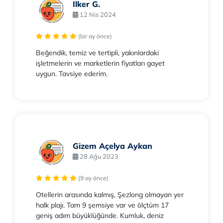
Ilker G.
12 Nis 2024
(bir ay önce)
Beğendik, temiz ve tertipli, yakınlardaki
işletmelerin ve marketlerin fiyatları gayet
uygun. Tavsiye ederim.
Gizem Açelya Aykan
28 Ağu 2023
(9 ay önce)
Otellerin arasında kalmış, Şezlong olmayan yer
halk plajı. Tam 9 şemsiye var ve ölçtüm 17
geniş adım büyüklüğünde. Kumluk, deniz