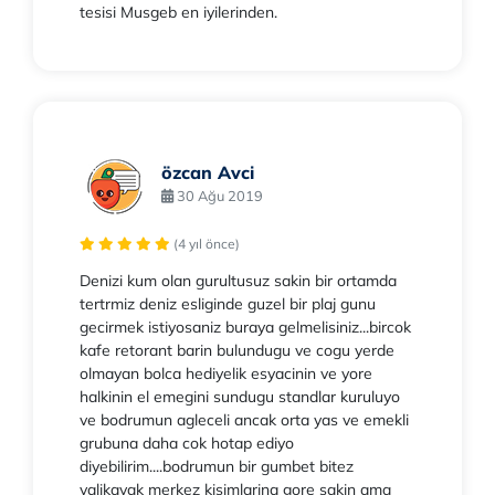
tesisi Musgeb en iyilerinden.
özcan Avci
30 Ağu 2019
(4 yıl önce)
Denizi kum olan gurultusuz sakin bir ortamda
tertrmiz deniz esliginde guzel bir plaj gunu
gecirmek istiyosaniz buraya gelmelisiniz...bircok
kafe retorant barin bulundugu ve cogu yerde
olmayan bolca hediyelik esyacinin ve yore
halkinin el emegini sundugu standlar kuruluyo
ve bodrumun agleceli ancak orta yas ve emekli
grubuna daha cok hotap ediyo
diyebilirim....bodrumun bir gumbet bitez
yalikavak merkez kisimlarina gore sakin ama