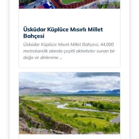
Üsküdar Küplüce Mısırlı Millet
Bahçesi
Üsküdar Küplüce Mısırlı Millet Bahçesi, 44.000
metrekarelik alanda çeşitli aktiviteler sunan bir
doğa ve dinlenme ...