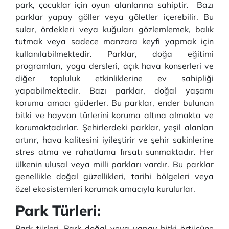
park, çocuklar için oyun alanlarına sahiptir. Bazı
parklar yapay göller veya göletler içerebilir. Bu
sular, ördekleri veya kuğuları gözlemlemek, balık
tutmak veya sadece manzara keyfi yapmak için
kullanılabilmektedir. Parklar, doğa eğitimi
programları, yoga dersleri, açık hava konserleri ve
diğer topluluk etkinliklerine ev sahipliği
yapabilmektedir. Bazı parklar, doğal yaşamı
koruma amacı güderler. Bu parklar, ender bulunan
bitki ve hayvan türlerini koruma altına almakta ve
korumaktadırlar. Şehirlerdeki parklar, yeşil alanları
artırır, hava kalitesini iyileştirir ve şehir sakinlerine
stres atma ve rahatlama fırsatı sunmaktadır. Her
ülkenin ulusal veya milli parkları vardır. Bu parklar
genellikle doğal güzellikleri, tarihi bölgeleri veya
özel ekosistemleri korumak amacıyla kurulurlar.
Park Türleri
:
Park türleri, Park doğal veya yapay bitki örtüsüne