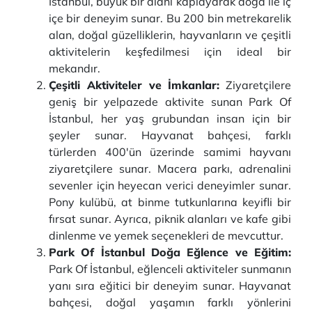
İstanbul, büyük bir alanı kaplayarak doğa ile iç
içe bir deneyim sunar. Bu 200 bin metrekarelik
alan, doğal güzelliklerin, hayvanların ve çeşitli
aktivitelerin keşfedilmesi için ideal bir
mekandır.
Çeşitli Aktiviteler ve İmkanlar:
Ziyaretçilere
geniş bir yelpazede aktivite sunan Park Of
İstanbul, her yaş grubundan insan için bir
şeyler sunar. Hayvanat bahçesi, farklı
türlerden 400'ün üzerinde samimi hayvanı
ziyaretçilere sunar. Macera parkı, adrenalini
sevenler için heyecan verici deneyimler sunar.
Pony kulübü, at binme tutkunlarına keyifli bir
fırsat sunar. Ayrıca, piknik alanları ve kafe gibi
dinlenme ve yemek seçenekleri de mevcuttur.
Park Of İstanbul Doğa Eğlence ve Eğitim:
Park Of İstanbul, eğlenceli aktiviteler sunmanın
yanı sıra eğitici bir deneyim sunar. Hayvanat
bahçesi, doğal yaşamın farklı yönlerini