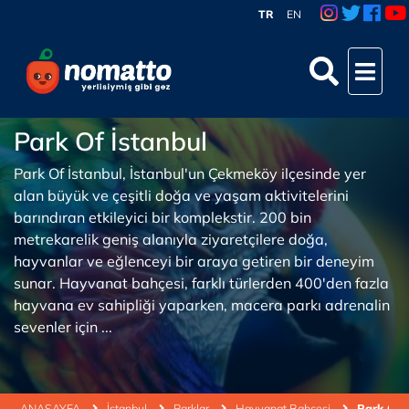
TR
EN
Park Of İstanbul
Park Of İstanbul, İstanbul'un Çekmeköy ilçesinde yer
alan büyük ve çeşitli doğa ve yaşam aktivitelerini
barındıran etkileyici bir komplekstir. 200 bin
metrekarelik geniş alanıyla ziyaretçilere doğa,
hayvanlar ve eğlenceyi bir araya getiren bir deneyim
sunar. Hayvanat bahçesi, farklı türlerden 400'den fazla
hayvana ev sahipliği yaparken, macera parkı adrenalin
sevenler için ...
ANASAYFA
İstanbul
Parklar
Hayvanat Bahçesi
Park Of 