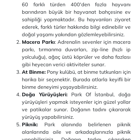
60 farklı türden 400'den fazla hayvanı
barındıran büyük bir hayvanat bahçesine ev
sahipliği yapmaktadır. Bu hayvanları ziyaret
ederek, farklı türler hakkında bilgi edinebilir ve
doğal yaşamı yakından gözlemleyebilirsiniz.
Macera Parkı
: Adrenalin sevenler için macera
parkı, tırmanma duvarları, zip-line (hızlı ip
yolculuğu), ağaç üstü köprüler ve daha fazlası
gibi heyecan verici aktiviteler sunar.
At Binme:
Pony kulübü, at binme tutkunları için
harika bir seçenektir. Burada atlarla keyifli bir
binme deneyimi yaşayabilirsiniz.
Doğa Yürüyüşleri:
Park Of İstanbul, doğa
yürüyüşleri yapmak isteyenler için güzel yollar
ve patikalar sunar. Doğanın tadını çıkararak
yürüyüş yapabilirsiniz.
Piknik:
Park alanında belirlenen piknik
alanlarında aile ve arkadaşlarınızla piknik
yapabilirsiniz. Doğanın tadını çıkarırken