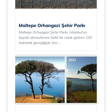
Maltepe Orhangazi Şehir Parkı
Maltepe Orhangazi Şehir Parkı, İstanbul'un
büyülü atmosferine farklı bir soluk getiren 120
hektarlık genişliğiyle öne ...