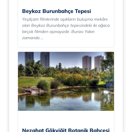
Beykoz Burunbahçe Tepesi
Yeşilçam filmlerinde aşıkların buluşma mekânı
olan Beykoz Burunbahçe tepesindeki iki ağaca
birçok filmden aşinayızdır. Burası Yakın
zamanda ...
Nezahat Gökyiğit Botanik Bahçesi