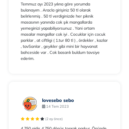
Temmuz ayı 2023 yılına göre yorumda
bulanayım . Aracla girişiniz 50 tl olarak
belirlenmiş . 50 tl verdiginizde her piknik
masasının yanında cok şık mangallarda
yemeginizi yapabiliyorsunuz . Yani ortam
masalar mangallar cok iyi . Cocuklar için cocuk
parklar , at ciftligi ( 1.tur 80 tl ) , ördekler , kazlar
, tavSanlar , geyikler gibi mini bir hayvanat
bahceside var . Cok basarılı buldum tavsiye
ederim.
lovesebo sebo
14 Tem 2023
(2 ay önce)
4.750 gidiş 4.750 dönüş toprak parkur. Önünde