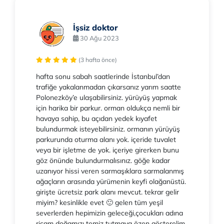
İşsiz doktor
30 Ağu 2023
(3 hafta önce)
hafta sonu sabah saatlerinde İstanbul’dan
trafiğe yakalanmadan çıkarsanız yarım saatte
Polonezköy’e ulaşabilirsiniz. yürüyüş yapmak
için harika bir parkur. orman oldukça nemli bir
havaya sahip, bu açıdan yedek kıyafet
bulundurmak isteyebilirsiniz. ormanın yürüyüş
parkurunda oturma alanı yok. içeride tuvalet
veya bir işletme de yok. içeriye girerken bunu
göz önünde bulundurmalısınız. göğe kadar
uzanıyor hissi veren sarmaşıklara sarmalanmış
ağaçların arasında yürümenin keyfi olağanüstü.
girişte ücretsiz park alanı mevcut. tekrar gelir
miyim? kesinlikle evet 🙂 gelen tüm yeşil
severlerden hepimizin geleceği,çocukları adına
ricam doğamızı temiz tutmaya özen gösterelim.