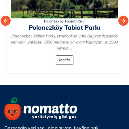
Polonezköy Tabiat Parkı
Polonezköy Tabiat Parkı
Polonezköy Tabiat Parkı, İstanbul’un ünlü Beykoz ilçesinde
yer alan, yaklaşık 3000 hektarlık bir alanı kaplayan ve 1994
yılında ...
İncele
Gezeceğin yeri seçi, planını yap, keyfine bak