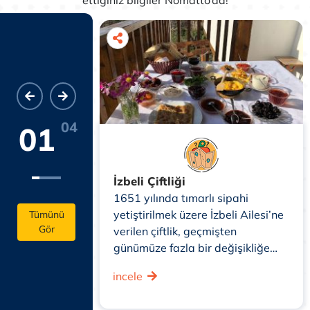
04
01
rası
İzbeli Çiftliği
Münire Sultan
1651 yılında tımarlı sipahi
 yer alan
yetiştirilmek üzere İzbeli Ailesi’ne
Tümünü
Gör
sı 2007
verilen çiftlik, geçmişten
zmet
günümüze fazla bir değişikliğe
uğramadan, doğal çevresi
incele
korunarak gelmiştir.