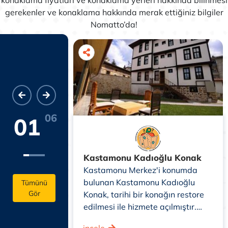
konaklama fiyatları ve konaklama yerleri hakkında bilinmesi
gerekenler ve konaklama hakkında merak ettiğiniz bilgiler
Nomatto’da!
06
01
 Kayak
Kastamonu Kadıoğlu Konak
Kastamonu Merkez'i konumda
bulunan Kastamonu Kadıoğlu
rkezi, Ilgaz
Tümünü
Gör
Konak, tarihi bir konağın restore
anları
edilmesi ile hizmete açılmıştır.
. İki etaptan
Yaz- kış hizmet veren tesiste, 14
i, bir
incele