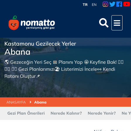
TR
EN
Kastamonu Gezilecek Yerler
Abana
🌎 Gezeceğin Yeri Seç 📅 Planını Yap 🤩 Keyfine Bak! 👇🏼
👇🏼 👇🏼 Gezi Planlarımızı🏖 Listerimizi İncele👀 Kendi
Rotanı Oluştur📌
ANASAYFA
Abana
Gezi Plan Önerileri
Nerede Kalınır?
Nerede Yenir?
Ne Y