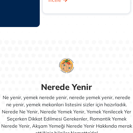
oda bulunuyor.
 ve bir taşıma
 kayak
kımı ve kızak
, yeme içme,
yacınızı
bir tesis yer
.
Nerede Yenir
Ne yenir, yemek nerede yenir, nerede yemek yenir, nerede
ne yenir, yemek mekanları listesini sizler için hazırladık.
Nerede Ne Yenir, Nerede Yemek Yenir, Yemek Yenilecek Yer
Seçerken Dikkat Edilmesi Gerekenler, Romantik Yemek
Nerede Yenir, Akşam Yemeği Nerede Yenir Hakkında merak
ettiğiniz bilgiler Nomatto’da!