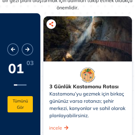
bir gezi planı oluşturmak için adımları takip etmek oldukça
önemlidir.
03
01
nu Rotası
3 Günlük Kastamonu Rotası
ününüz varsa
Kastamonu’yu gezmek için birkaç
zine diğer
gününüz varsa rotanızı; şehir
Tümünü
Gör
ve doğal
merkezi, kanyonlar ve sahil olarak
ızı tavsiye
planlayabilirsiniz.
incele