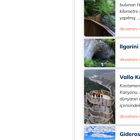
bulunan H
kilometre
yapılmış ...
devamını
Ilgarin
devamını
Valla K
Kastamonu
Kanyonu, B
dünyanın e
içerisindek
devamını
Gidero