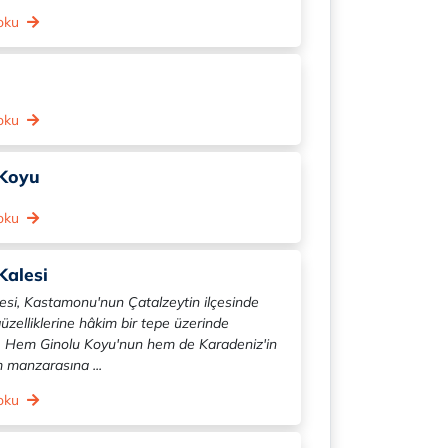
 oku
 oku
 Koyu
 oku
Kalesi
esi, Kastamonu'nun Çatalzeytin ilçesinde
üzelliklerine hâkim bir tepe üzerinde
. Hem Ginolu Koyu'nun hem de Karadeniz'in
manzarasına ...
 oku