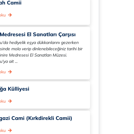
ah Camii
 oku
Medresesi El Sanatları Çarşısı
'da hediyelik eşya dükkanlarını gezerken
inde mola verip dinlenebileceğiniz tarihi bir
ire Medresesi El Sanatları Müzesi.
ya ait ...
 oku
a Külliyesi
 oku
azi Cami (Kırkdirekli Camii)
 oku