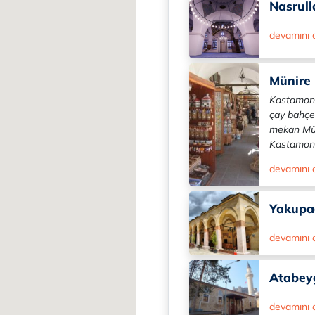
Nasrull
devamını
Münire 
Kastamonu
çay bahçes
mekan Mün
Kastamonu'
devamını
Yakupağ
devamını
Atabeyg
devamını