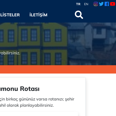
TR
EN
LISTELER
İLETIŞIM
bilirsiniz.
amonu Rotası
n birkaç gününüz varsa rotanızı; şehir
hil olarak planlayabilirsiniz.