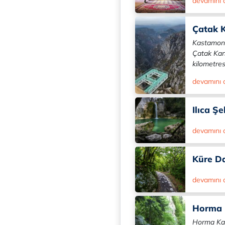
devamını
Çatak 
Kastamonu
Çatak Kan
kilometresi
devamını
Ilıca Şe
devamını
Küre Da
devamını
Horma
Horma Ka