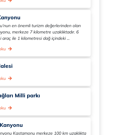
 oku
Kanyonu
’nun en önemli turizm değerlerinden olan
yonu, merkeze 7 kilometre uzaklıktadır. 6
 araç ile 1 kilometresi dağ içindeki ...
 oku
lalesi
 oku
ğları Milli parkı
 oku
 Kanyonu
nyonu Kastamonu merkeze 100 km uzaklıkta