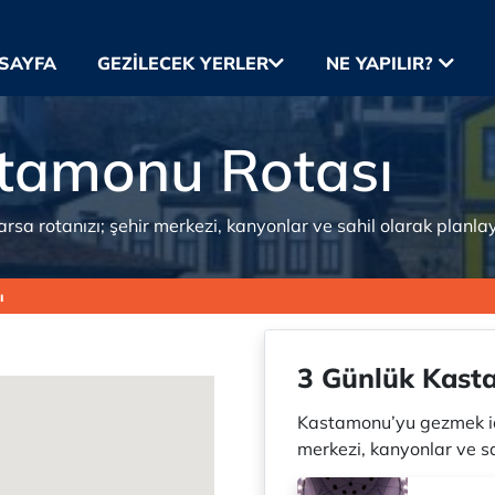
SAYFA
GEZILECEK YERLER
NE YAPILIR?
tamonu Rotası
a rotanızı; şehir merkezi, kanyonlar ve sahil olarak planlaya
ı
3 Günlük Kast
Kastamonu’yu gezmek içi
merkezi, kanyonlar ve sa