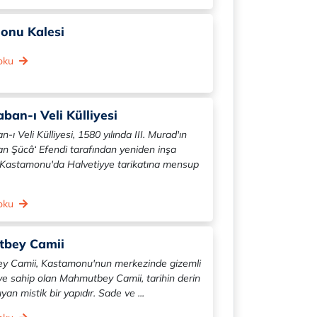
onu Kalesi
 oku
ban-ı Veli Külliyesi
-ı Veli Külliyesi, 1580 yılında III. Murad'ın
an Şücâ‘ Efendi tarafından yeniden inşa
r. Kastamonu'da Halvetiyye tarikatına mensup
 oku
bey Camii
 Camii, Kastamonu'nun merkezinde gizemli
ye sahip olan Mahmutbey Camii, tarihin derin
şıyan mistik bir yapıdır. Sade ve ...