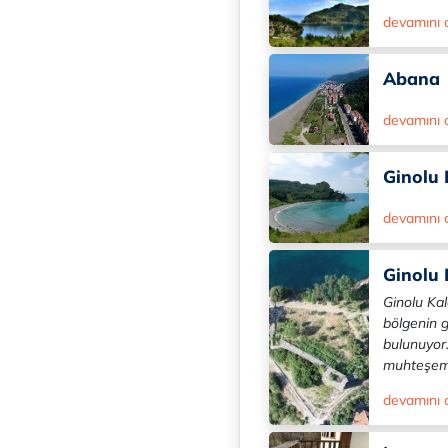
devamını
Abana
devamını
Ginolu
devamını
Ginolu 
Ginolu Kal
bölgenin g
bulunuyor
muhteşem 
devamını