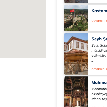
Kastam
devamını
Şeyh Şa
Şeyh Şaban
mürşidi ol
edilmişti
...
devamını
Mahmut
Mahmutbey
bir hikaye
izlerini ta