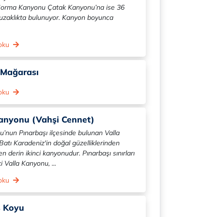
orma Kanyonu Çatak Kanyonu’na ise 36
 uzaklıkta bulunuyor. Kanyon boyunca
 oku
i Mağarası
 oku
anyonu (Vahşi Cennet)
’nun Pınarbaşı ilçesinde bulunan Valla
atı Karadeniz'in doğal güzelliklerinden
n derin ikinci kanyonudur. Pınarbaşı sınırları
i Valla Kanyonu, ...
 oku
s Koyu