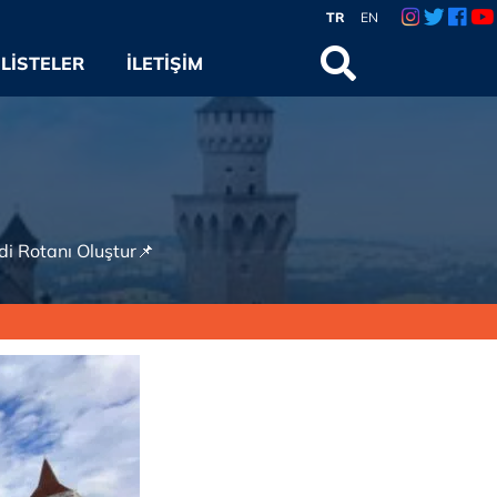
TR
EN
LISTELER
İLETIŞIM
ndi Rotanı Oluştur📌