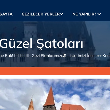
SAYFA
GEZILECEK YERLER
NE YAPILIR?
Güzel Şatoları
 Bak! 👇🏼 👇🏼 👇🏼 Gezi Planlarımızı🏖 Listerimizi İncele👀 Ke