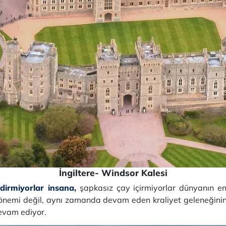
İngiltere- Windsor Kalesi
dirmiyorlar insana
,
şapkasız çay içirmiyorlar dünyanın e
 önemi değil, aynı zamanda devam eden kraliyet geleneğinin 
evam ediyor.