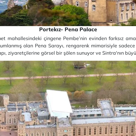
Portekız- Pena Palace
nnet mahallesindeki çingene Pembe’nin evinden farksız a
umlanmış olan Pena Sarayı, rengarenk mimarisiyle sadece Si
pı, ziyaretçilerine görsel bir şölen sunuyor ve Sintra'nın büy