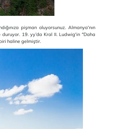
ndığınıza pişman oluyorsunuz. Almanya'nın
e duruyor. 19. yy’da Kral II. Ludwig'in "Daha
ri haline gelmiştir.