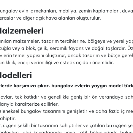
ngalov evin iç mekanları, mobilya, zemin kaplamaları, duvar 
teraslar ve diğer açık hava alanları oluşturulur.
alzemeleri
ılan malzemeler, tasarım tercihlerine, bölgeye ve yerel yap
uğla vey a blok, çelik, seramik fayans ve doğal taşlardır. Öz
vlerin temel yapısını oluşturur, ancak tasarım ve bütçe gere
lılık, enerji verimliliği ve estetik açıdan önemlidir.
odelleri
lerde karşımıza çıkar. bungalov evlerin yaygın model türle
vlar, tek katlıdır ve genellikle geniş bir ön verandaya sahip
rıyla karakterize edilirler.
leneksel bungalov tasarımını genişletir ve daha fazla iç me
ahiptir.
üçgen şekilli bir tasarıma sahiptirler ve çatıları bu üçgen şe
alovları, plaj kenarlarında veya tatil bölgelerinde bulun