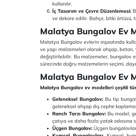
kullanılır.
İç Tasarım ve Çevre Düzenlemesi:
Bu
ve dekore edilir. Bahçe, bitki örtüsü, 
Malatya Bungalov Ev M
Malatya Bungalov evlerin inşaatında kullan
ve yapı malzemeleri olarak ahşap, beton, t
değiştirilebilir. Bu malzemeler, bungalov e
sürecinde doğru malzemelerin seçimi, dayanık
Malatya Bungalov Ev M
Malatya Bungalov ev modelleri çeşitli tür
Geleneksel Bungalov:
Bu tip bungalo
geleneksel ahşap dış cephe kaplamala
Ranch Tarzı Bungalov:
Bu model, ge
çatıya ve daha fazla yatak odasına s
Üçgen Bungalov:
Üçgen bungalovlar, 
Kumsal Bungalovları
: Kumsal bung