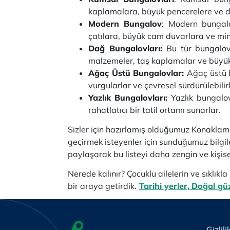
kaplamalara, büyük pencerelere ve de
Modern Bungalov
: Modern bungalo
çatılara, büyük cam duvarlara ve mini
Dağ Bungalovları:
Bu tür bungalov
malzemeler, taş kaplamalar ve büyük 
Ağaç Üstü Bungalovlar:
Ağaç üstü b
vurgularlar ve çevresel sürdürülebilirli
Yazlık Bungalovları:
Yazlık bungalov
rahatlatıcı bir tatil ortamı sunarlar.
Sizler için hazırlamış olduğumuz Konaklam
geçirmek isteyenler için sunduğumuz bilgile
paylaşarak bu listeyi daha zengin ve kişise
Nerede kalınır? Çocuklu ailelerin ve sıklıkl
bir araya getirdik.
Tarihi yerler,
Doğal güz
Gizlili