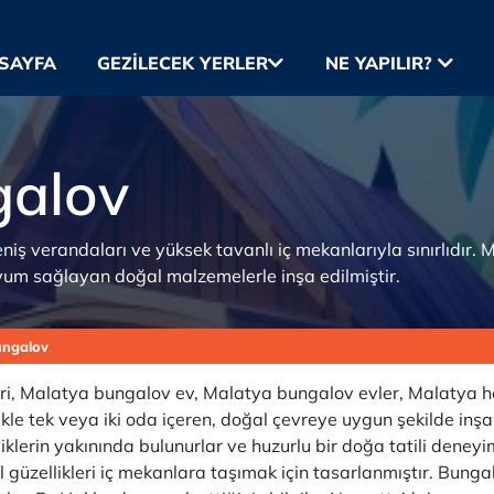
SAYFA
GEZILECEK YERLER
NE YAPILIR?
galov
eniş verandaları ve yüksek tavanlı iç mekanlarıyla sınırlıdır.
yum sağlayan doğal malzemelerle inşa edilmiştir.
ungalov
, Malatya bungalov ev, Malatya bungalov evler, Malatya havuz
likle tek veya iki oda içeren, doğal çevreye uygun şekilde inşa 
liklerin yakınında bulunurlar ve huzurlu bir doğa tatili deney
al güzellikleri iç mekanlara taşımak için tasarlanmıştır. Bung