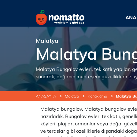
ANA
Malatya
Malatya Bun
Malatya Bungalov evleri, tek katlı yapılar, g
sunarak, doğanın muhteşem güzelliklerine u
ANASAYFA
Malatya
Konaklama
Malatya B
Malatya bungalov, Malatya bungalov evleri
hazırladık. Bungalov evler, tek katlı, genel
köyleri, plajlar, ormanlar veya doğal güzel
ve teraslar gibi özelliklerle dışarıdaki doğ