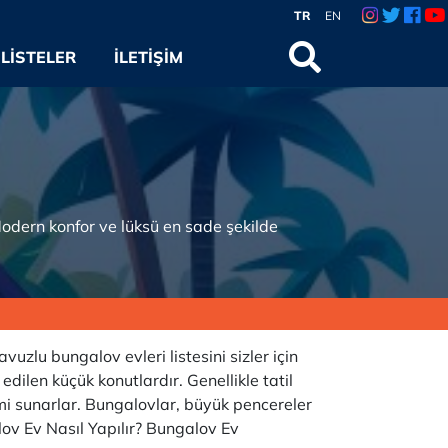
TR
EN
LISTELER
İLETIŞIM
 Modern konfor ve lüksü en sade şekilde
lu bungalov evleri listesini sizler için
edilen küçük konutlardır. Genellikle tatil
imi sunarlar. Bungalovlar, büyük pencereler
alov Ev Nasıl Yapılır? Bungalov Ev