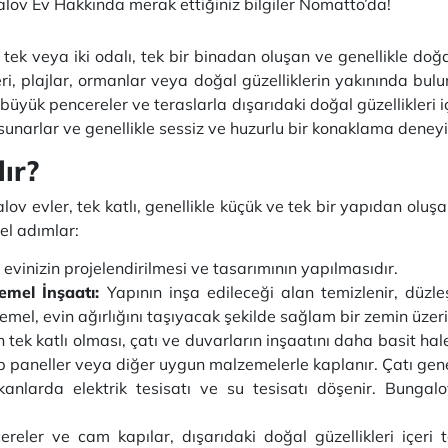
lov Ev Hakkında merak ettiğiniz bilgiler Nomatto’da!
lı, tek veya iki odalı, tek bir binadan oluşan ve genellikle d
yleri, plajlar, ormanlar veya doğal güzelliklerin yakınında bulu
üyük pencereler ve teraslarla dışarıdaki doğal güzellikleri iç
 sunarlar ve genellikle sessiz ve huzurlu bir konaklama deney
ır?
lov evler, tek katlı, genellikle küçük ve tek bir yapıdan olu
el adımlar:
evinizin projelendirilmesi ve tasarımının yapılmasıdır.
emel İnşaatı:
Yapının inşa edileceği alan temizlenir, düzleşt
emel, evin ağırlığını taşıyacak şekilde sağlam bir zemin üzeri
tek katlı olması, çatı ve duvarların inşaatını daha basit hale 
ap paneller veya diğer uygun malzemelerle kaplanır. Çatı genell
anlarda elektrik tesisatı ve su tesisatı döşenir. Bungalo
eler ve cam kapılar, dışarıdaki doğal güzellikleri içeri