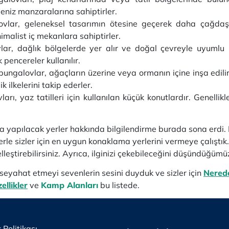
niz manzaralarına sahiptirler.
vlar, geleneksel tasarımın ötesine geçerek daha çağdaş 
malist iç mekanlara sahiptirler.
lar, dağlık bölgelerde yer alır ve doğal çevreyle uyumlu b
pencereler kullanılır.
ungalovlar, ağaçların üzerine veya ormanın içine inşa edilir
k ilkelerini takip ederler.
ları, yaz tatilleri için kullanılan küçük konutlardır. Genellik
a yapılacak yerler hakkında bilgilendirme burada sona erdi
rle sizler için en uygun konaklama yerlerini vermeye çalıştık.
lleştirebilirsiniz. Ayrıca, ilginizi çekebileceğini düşündüğüm
a seyahat etmeyi sevenlerin sesini duyduk ve sizler için
Nered
ellikler
ve
Kamp Alanları
bu listede.
k Politikası