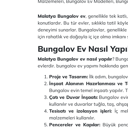
Malzemeleri, Bungalov Ev Modelleri, Bunga
Malatya Bungalov ev
, genellikle tek kat
konutlardır. Bu tür evler, sıklıkla tatil kö
deneyimi sunarlar. Bungalovlar, genellikle b
için rahatlık ve doğayla iç içe olma imkanı
Bungalov Ev Nasıl Yapıl
Malatya Bungalov ev nasıl yapılır
? Bunga
evlerdir. bungalov ev yapımı hakkında gen
Proje ve Tasarım:
İlk adım, bungalov 
İnşaat Alanının Hazırlanması ve T
Bungalov evin temel inşaatı yapılır. T
Çatı ve Duvar İnşaatı:
Bungalov evin 
kullanılır ve duvarlar tuğla, taş, ahş
Tesisatı ve izolasyon işleri:
İç mek
malzemeleri kullanılır.
Pencereler ve Kapılar:
Büyük pencer