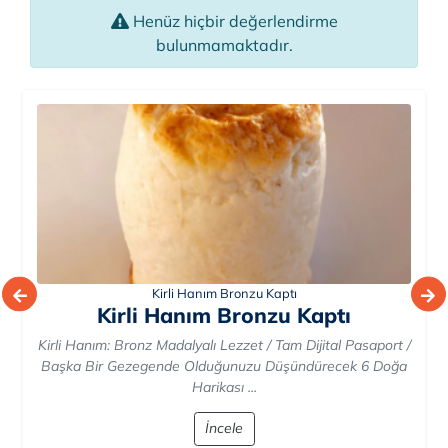
Henüz hiçbir değerlendirme
bulunmamaktadır.
Selam Dünyalı Biz Tostuz!
Selam Dünyalı Biz Tostuz!
Kaliforniya'daki Taqueria Garibaldi adlı restoran zinciri
çalışanlarının işe geç gelme, kasadan para çalma gibi
"günahları" işleyip işlemediğini öğrenmek ...
İncele