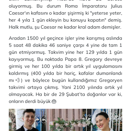
oluyormuş. Bu durum Roma İmparatoru Julius
Caesar'ın kafasını o kadar şişirmiş ki "yeterse yeter,
her 4 yıla 1 gün ekleyin bu konuyu kapatın" demiş.
Halk mutlu, şu Caesar ne kadar kral adam demişler.
Aradan 1500 yıl geçince işler yine karışmış aslında
5 saat 48 dakika 46 saniye çarpı 4 yine de tam 1
gün etmiyormuş. Takvim yine her 129 yılda 1 gün
kayıyormuş. Bu noktada Papa 8. Gregory devreye
girmiş ve her 100 yılda bir artık yıl uygulamasını
kaldırmış (400 yılda bir hariç, kafalar dumanlandı
mı💨) ve böylece bugün kullandığımız Gregoryen
takvimi ortaya çıkmış. Yani 2100 yılında artık yıl
olmayacak. Ha bir de 29 Şubat’ta doğanlar var ki,
onların derdi büyük 🎂