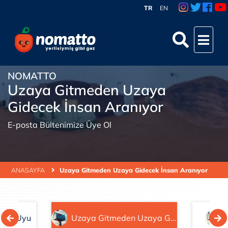
TR
EN
NOMATTO
Uzaya Gitmeden Uzaya
Gidecek İnsan Aranıyor
E-posta Bültenimize Üye Ol
ANASAYFA
Uzaya Gitmeden Uzaya Gidecek İnsan Aranıyor
Mışıl Uyu
Uzaya Gitmeden Uzaya Gidecek İnsan Aranıyor