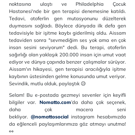
noktasına ulaştı ve Philadelphia Çocuk
Hastanesi'nde bir gen terapisi denemesine katıldı.
Tedavi, otoferlin gen mutasyonunu düzelterek
duymasını sağladı. Böylece dünyada ilk defa gen
tedavisiyle bir işitme kaybı giderilmiş oldu. Aissam
tedaviden sonra "sevmediğim ses yok ama en çok
insan sesini seviyorum" dedi. Bu terapi, otoferlin
sağırlığı olan yaklaşık 200.000 insan için umut vaat
ediyor ve dünya çapında benzer çalışmalar sürüyor.
Aissam'ın hikayesi, gen terapisi aracılığıyla işitme
kaybının üstesinden gelme konusunda umut veriyor.
Sevindik, mutlu olduk, paylaştık 😥
Selam! Bu e-postada gezmeyi sevenler için keyifli
bilgiler var.
Nomatto.com
’da daha çok seçenek,
daha çok macera seni
bekliyor.
@nomattosocial
instagram hesabımızda
da eğlenceli paylaşımlarımıza göz atmayı unutma!
👀