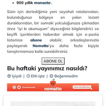
900 yıllık
manastır.
Sizin için derlediğimiz yeni seyahat rotalarından,
bulunduğunuz bölgeye en yakın lezzet
duraklarından, bir sonraki yolculuğunuza çıkmadan
önce “iyi ki okumuşum” diyeceğiniz bilgilendirici ve
keyifli içeriklerden haberdar olmak için e-posta
listemize
abone
olabilir, arkadaşlarınızla
paylaşarak
Nomatto
’yu daha fazla kişiyle
tanıştırmamıza katkı sunabilirsiniz.
ABONE OL
Bu haftaki yayınımız nasıldı?
😍 İyiydi
|
🙂 Ehh işte
|
😌 Beğenmedim