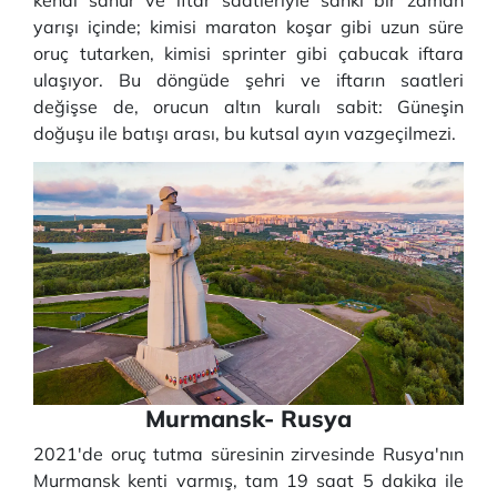
kendi sahur ve iftar saatleriyle sanki bir zaman
yarışı içinde; kimisi maraton koşar gibi uzun süre
oruç tutarken, kimisi sprinter gibi çabucak iftara
ulaşıyor. Bu döngüde şehri ve iftarın saatleri
değişse de, orucun altın kuralı sabit: Güneşin
doğuşu ile batışı arası, bu kutsal ayın vazgeçilmezi.
Murmansk- Rusya
2021'de oruç tutma süresinin zirvesinde Rusya'nın
Murmansk kenti varmış, tam 19 saat 5 dakika ile