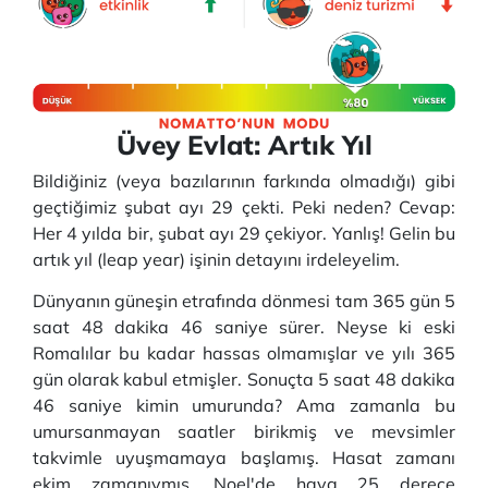
Üvey Evlat: Artık Yıl
Bildiğiniz (veya bazılarının farkında olmadığı) gibi
geçtiğimiz şubat ayı 29 çekti. Peki neden? Cevap:
Her 4 yılda bir, şubat ayı 29 çekiyor. Yanlış! Gelin bu
artık yıl (leap year) işinin detayını irdeleyelim.
Dünyanın güneşin etrafında dönmesi tam 365 gün 5
saat 48 dakika 46 saniye sürer. Neyse ki eski
Romalılar bu kadar hassas olmamışlar ve yılı 365
gün olarak kabul etmişler. Sonuçta 5 saat 48 dakika
46 saniye kimin umurunda? Ama zamanla bu
umursanmayan saatler birikmiş ve mevsimler
takvimle uyuşmamaya başlamış. Hasat zamanı
ekim zamanıymış, Noel'de hava 25 derece