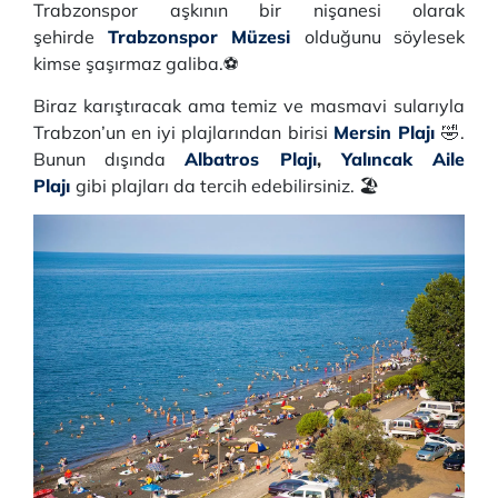
Trabzonspor aşkının bir nişanesi olarak
şehirde
Trabzonspor Müzesi
olduğunu söylesek
kimse şaşırmaz galiba.⚽
Biraz karıştıracak ama temiz ve masmavi sularıyla
Trabzon’un en iyi plajlarından birisi
Mersin Plajı
🤣.
Bunun dışında
Albatros Plajı
,
Yalıncak Aile
Plajı
gibi plajları da tercih edebilirsiniz. 🏖️