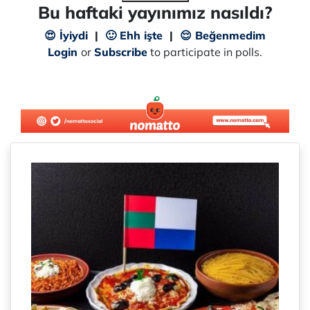
Bu haftaki yayınımız nasıldı?
😍 İyiydi
|
🙂 Ehh işte
|
😌 Beğenmedim
Login
or
Subscribe
to participate in polls.