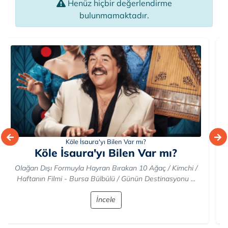
Henüz hiçbir değerlendirme
bulunmamaktadır.
Devlerin Ayak İzleri
Devlerin Ayak İzleri
Devlerin Ayak İzleri / Terracotta Ordusu: Sessiz Muhafızlar
/ Dünyanın En İyi Tatlıları - Cardamom Buns / Günün ...
İncele