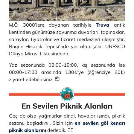
M.Ö. 3000’lere dayanan tarihiyle
Truva
antik
kentinden günümüze savunma duvarları, tapınaklar,
saraylar, tiyatrolar ve ticaret merkezleri ulaşmıştır.
Bugün Hisarlık Tepesi'nde yer alan şehir UNESCO
Dünya Mirası Listesindedir.
Yaz sezonunda 08:00-19:00, kış sezonunda ise
08:00-17:00 arasında 130₺’ye (öğrenciye 80₺)
ziyaret edebilirsiniz. 😇
En Sevilen Piknik Alanları
Geç de olsa yağmurlar dindi, havalar ısındı, piknik
sezonu başladı🧺. Sizin için
en sevilen göl kenarı
piknik alanları
nı
derledik. 👇🏻