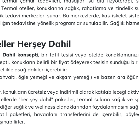
termal çamur tedavileri, masajlar, su altı fizyoterapi, 
. Termal oteller, konuklarına sağlık, rahatlama ve zindelik s
lik tedavi merkezleri sunar. Bu merkezlerde, kas-iskelet siste
ığın tedavisine yönelik programlar sunulabilir. Sağlık hizme
ler Herşey Dahil
 Dahil konsepti
, bir tatil tesisi veya otelde konaklamanız
epti, konukların belirli bir fiyat ödeyerek tesisin sunduğu b
likle aşağıdakileri içerebilir:
hvaltı, öğle yemeği ve akşam yemeği) ve bazen ara öğünler, 
, konukların ücretsiz veya indirimli olarak katılabileceği akti
ellerde "her şey dahil" paketler, termal suların sağlık ve sp
 diğer sağlık ve wellness olanaklarından faydalanmasını sağl
til paketleri, havaalanı transferlerini de içerebilir, böy
nabilirler.