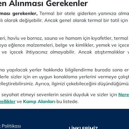
en Alınması Gerekenler
ması gerekenler,
Termal bir otele giderken yanınıza almanı
 olarak değişebilir. Ancak genel olarak termal bir tatil iç
leri, havlu ve bornoz, sauna ve hamam için kıyafetler, terma
ya eğlence malzemeleri, belge ve kimlikler, yemek ve içecek 
e içecek ihtiyacınız olmayabilir. Ancak atıştırmalıklar ve
ma yapılacak yerler hakkında bilgilendirme burada sona e
erle sizler için en uygun konaklama yerlerini vermeye çalıştı
lleştirebilirsiniz. Ayrıca, ilginizi çekebileceğini düşündüğüm
la seyahat etmeyi sevenlerin sesini duyduk ve sizler için
Nere
ellikler
ve
Kamp Alanları
bu listede.
k Politikası
LİNKLERİMİZ