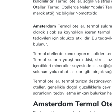
kullanılırlar. Termal oteller, sağlık ve str
Oteller, Termal Otellerde Neler Yapılır? T
merak ettiğiniz bilgiler Nomatto’da!
Amsterdam
Termal oteller, termal sular
olarak sıcak su kaynakları içeren termal su
tedavileri için oldukça etkilidir. Bu tedav
bulunur.
Termal otellerde konaklayan misafirler, t
Termal suların yatıştırıcı etkisi, stres
içerdikleri mineraller sayesinde cilt sağlığ
solunum yolu rahatsızlıkları gibi birçok sağ
Termal oteller, termal turizm destinasyonla
oteller, genellikle doğal güzelliklerle çe
sorunlarını tedavi etme imkanı bulurken hem
Amsterdam Termal Otell