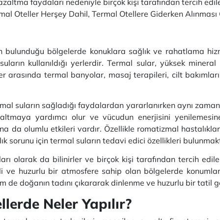
es azaltma faydaları nedeniyle birçok kişi tarafından tercih ed
ermal Oteller Herşey Dahil, Termal Otellere Giderken Alınmas
ın bulunduğu bölgelerde konuklara sağlık ve rahatlama hizme
ların kullanıldığı yerlerdir. Termal sular, yüksek mineral i
iler arasında termal banyolar, masaj terapileri, cilt bakımla
ermal suların sağladığı faydalardan yararlanırken aynı zama
i azaltmaya yardımcı olur ve vücudun enerjisini yenilemesin
ına da olumlu etkileri vardır. Özellikle romatizmal hastalıklar
lık sorunu için termal suların tedavi edici özellikleri bulunmak
rı olarak da bilinirler ve birçok kişi tarafından tercih edile
vrili ve huzurlu bir atmosfere sahip olan bölgelerde konumlan
 de doğanın tadını çıkararak dinlenme ve huzurlu bir tatil geç
erde Neler Yapılır?