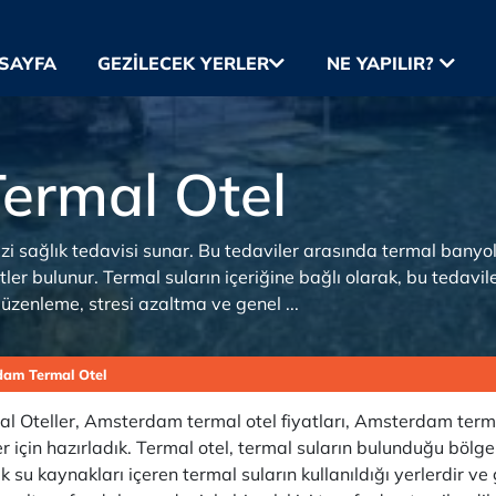
SAYFA
GEZILECEK YERLER
NE YAPILIR?
ermal Otel
i sağlık tedavisi sunar. Bu tedaviler arasında termal banyola
r bulunur. Termal suların içeriğine bağlı olarak, bu tedaviler 
üzenleme, stresi azaltma ve genel ...
am Termal Otel
Oteller, Amsterdam termal otel fiyatları, Amsterdam terma
er için hazırladık. Termal otel, termal suların bulunduğu böl
k su kaynakları içeren termal suların kullanıldığı yerlerdir ve ge