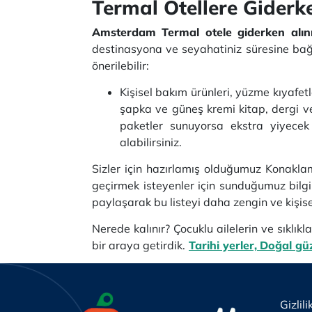
Termal Otellere Giderk
Amsterdam Termal otele giderken alın
destinasyona ve seyahatiniz süresine bağlı
önerilebilir:
Kişisel bakım ürünleri, yüzme kıyafet
şapka ve güneş kremi kitap, dergi ve
paketler sunuyorsa ekstra yiyecek v
alabilirsiniz.
Sizler için hazırlamış olduğumuz Konakla
geçirmek isteyenler için sunduğumuz bilgil
paylaşarak bu listeyi daha zengin ve kişise
Nerede kalınır? Çocuklu ailelerin ve sıklık
bir araya getirdik.
Tarihi yerler,
Doğal güz
Gizlili