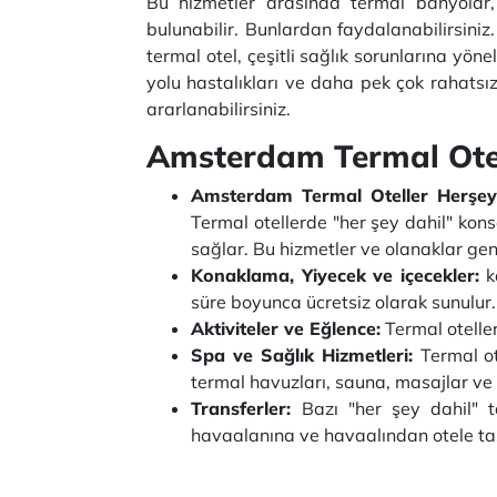
Bu hizmetler arasında termal banyolar, 
bulunabilir. Bunlardan faydalanabilirsiniz
termal otel, çeşitli sağlık sorunlarına yöne
yolu hastalıkları ve daha pek çok rahatsızl
ararlanabilirsiniz.
Amsterdam Termal Otel
Amsterdam Termal Oteller Herşey
Termal otellerde "her şey dahil" kons
sağlar. Bu hizmetler ve olanaklar genel
Konaklama, Yiyecek ve içecekler:
ka
süre boyunca ücretsiz olarak sunulur.
Aktiviteler ve Eğlence:
Termal oteller
Spa ve Sağlık Hizmetleri:
Termal ot
termal havuzları, sauna, masajlar ve
Transferler:
Bazı "her şey dahil" ta
havaalanına ve havaalından otele taşı