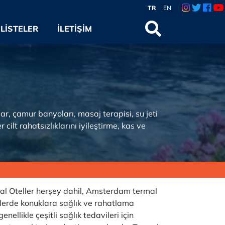
TR
EN
LISTELER
İLETIŞIM
r, çamur banyoları, masaj terapisi, su jeti
cilt rahatsızlıklarını iyileştirme, kas ve
l Oteller herşey dahil, Amsterdam termal
gelerde konuklara sağlık ve rahatlama
nellikle çeşitli sağlık tedavileri için