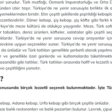
bir sorudur. Türk mutfağı, Osmanlı İmparatorluğu ve Orta D
den izler taşır. Türkiye'de ne yenir sorusuyla birlikte ilk
meklerinden biridir. Etin çeşitli şekillerde pişirildiği kebapla
zzetlendirilir. Döner kebap, şiş kebap, şiş köfte gibi farklı k
kiye'de meze kültürü de oldukça yaygındır. Meze, Türk sofra
 tabakları, deniz ürünleri, köfteler, salatalar gibi çeşitli se
malıklardır. Türkiye'de ne yenir sorusuna cevap arayanlar i
vkine uygun seçenekler sunar. Türkiye'de ne yenir sorusuyla i
la da ünlüdür ve Türk tatlıları genellikle şerbetli olarak yapıl
dir ve genellikle özel günlerde ve kutlamalarda tüketilm
azandibi gibi tatlılar, Türk tatlıları arasında hafif ve lezzetl
e çeşitliliğini yansıtır.
r?
 konusunda birçok lezzetli seçenek bulunmaktadır. İşte Tü
kebap, Adana kebap, Urfa kebap gibi birçok çeşitle ünlüdür.
ze balık restoranları ve balık pazarları bulunur. Levrek, çipura