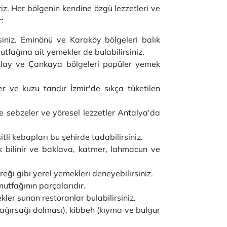
iz. Her bölgenin kendine özgü lezzetleri ve
:
rsiniz. Eminönü ve Karaköy bölgeleri balık
tfağına ait yemekler de bulabilirsiniz.
zılay ve Çankaya bölgeleri popüler yemek
er ve kuzu tandır İzmir'de sıkça tüketilen
aze sebzeler ve yöresel lezzetler Antalya'da
li kebapları bu şehirde tadabilirsiniz.
k bilinir ve baklava, katmer, lahmacun ve
eği gibi yerel yemekleri deneyebilirsiniz.
mutfağının parçalarıdır.
er sunan restoranlar bulabilirsiniz.
ağırsağı dolması), kibbeh (kıyma ve bulgur