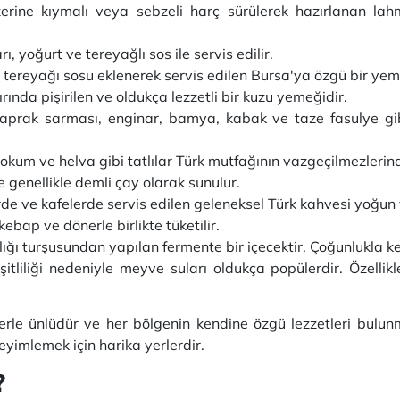
rine kıymalı veya sebzeli harç sürülerek hazırlanan lah
, yoğurt ve tereyağlı sos ile servis edilir.
e tereyağı sosu eklenerek servis edilen Bursa'ya özgü bir yem
ırında pişirilen ve oldukça lezzetli bir kuzu yemeğidir.
aprak sarması, enginar, bamya, kabak ve taze fasulye gibi
okum ve helva gibi tatlılar Türk mutfağının vazgeçilmezlerin
ve genellikle demli çay olarak sunulur.
de ve kafelerde servis edilen geleneksel Türk kahvesi yoğun 
kebap ve dönerle birlikte tüketilir.
lığı turşusundan yapılan fermente bir içecektir. Çoğunlukla ke
şitliliği nedeniyle meyve suları oldukça popülerdir. Özellik
lerle ünlüdür ve her bölgenin kendine özgü lezzetleri bulunm
neyimlemek için harika yerlerdir.
?