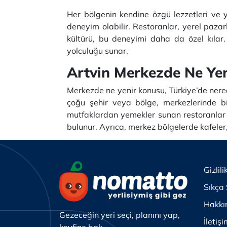
Her bölgenin kendine özgü lezzetleri ve y
deneyim olabilir. Restoranlar, yerel pazarl
kültürü, bu deneyimi daha da özel kılar.
yolculuğu sunar.
Artvin Merkezde Ne Yen
Merkezde ne yenir konusu, Türkiye’de nere
çoğu şehir veya bölge, merkezlerinde bi
mutfaklardan yemekler sunan restoranlar b
bulunur. Ayrıca, merkez bölgelerde kafeler,
Gizlili
Sıkça 
Hakkı
Gezeceğin yeri seçi, planını yap,
İletiş
keyfine bak