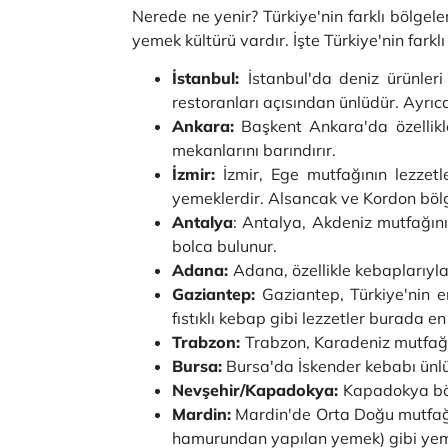
Nerede ne yenir? Türkiye'nin farklı bölgel
yemek kültürü vardır. İşte Türkiye'nin fark
İstanbul:
İstanbul'da deniz ürünleri
restoranları açısından ünlüdür. Ayrıc
Ankara:
Başkent Ankara'da özellikl
mekanlarını barındırır.
İzmir:
İzmir, Ege mutfağının lezzetle
yemeklerdir. Alsancak ve Kordon bölg
Antalya
: Antalya, Akdeniz mutfağının
bolca bulunur.
Adana:
Adana, özellikle kebaplarıyla
Gaziantep:
Gaziantep, Türkiye'nin e
fıstıklı kebap gibi lezzetler burada en
Trabzon:
Trabzon, Karadeniz mutfağın
Bursa:
Bursa'da İskender kebabı ünlüd
Nevşehir/Kapadokya:
Kapadokya bölg
Mardin:
Mardin'de Orta Doğu mutfağın
hamurundan yapılan yemek) gibi yem