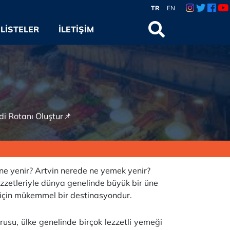
TR
EN
LISTELER
İLETIŞIM
ndi Rotanı Oluştur📌
e ne yenir? Artvin nerede ne yemek yenir?
 lezzetleriyle dünya genelinde büyük bir üne
 için mükemmel bir destinasyondur.
orusu, ülke genelinde birçok lezzetli yemeği