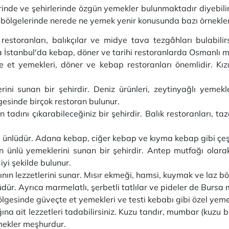
erinde ve şehirlerinde özgün yemekler bulunmaktadır diyebilir
lı bölgelerinde nerede ne yemek yenir konusunda bazı örnekler
 restoranları, balıkçılar ve midye tava tezgâhları bulabili
a İstanbul'da kebap, döner ve tarihi restoranlarda Osmanlı mu
e et yemekleri, döner ve kebap restoranları önemlidir. Kı
rini sunan bir şehirdir. Deniz ürünleri, zeytinyağlı yemekl
esinde birçok restoran bulunur.
 tadını çıkarabileceğiniz bir şehirdir. Balık restoranları, t
 ünlüdür. Adana kebap, ciğer kebap ve kıyma kebap gibi çeşit
n ünlü yemeklerini sunan bir şehirdir. Antep mutfağı olara
 iyi şekilde bulunur.
ın lezzetlerini sunar. Mısır ekmeği, hamsi, kuymak ve laz bör
ür. Ayrıca marmelatlı, şerbetli tatlılar ve pideler de Bursa 
esinde güveçte et yemekleri ve testi kebabı gibi özel yemekl
a ait lezzetleri tadabilirsiniz. Kuzu tandır, mumbar (kuzu b
ekler meşhurdur.