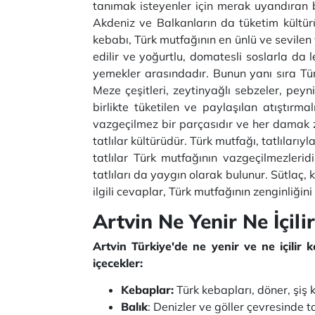
tanımak isteyenler için merak uyandıran 
Akdeniz ve Balkanların da tüketim kültürün
kebabı, Türk mutfağının en ünlü ve sevilen ye
edilir ve yoğurtlu, domatesli soslarla da le
yemekler arasındadır. Bunun yanı sıra Tür
Meze çeşitleri, zeytinyağlı sebzeler, peynir
birlikte tüketilen ve paylaşılan atıştır
vazgeçilmez bir parçasıdır ve her damak ze
tatlılar kültürüdür. Türk mutfağı, tatlılarıy
tatlılar Türk mutfağının vazgeçilmezleri
tatlıları da yaygın olarak bulunur. Sütlaç, k
ilgili cevaplar, Türk mutfağının zenginliğini v
Artvin Ne Yenir Ne İçili
Artvin Türkiye'de ne yenir ve ne içilir
içecekler:
Kebaplar:
Türk kebapları, döner, şiş 
Balık
: Denizler ve göller çevresinde ta