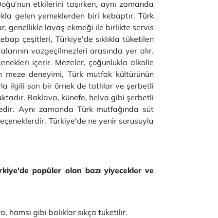
oğu'nun etkilerini taşırken, aynı zamanda
 akla gelen yemeklerden biri kebaptır. Türk
r, genellikle lavaş ekmeği ile birlikte servis
ebap çeşitleri, Türkiye'de sıklıkla tüketilen
larının vazgeçilmezleri arasında yer alır.
çenekleri içerir. Mezeler, çoğunlukla alkolle
çin meze deneyimi, Türk mutfak kültürünün
lgili son bir örnek de tatlılar ve şerbetli
maktadır. Baklava, künefe, helva gibi şerbetli
ektedir. Aynı zamanda Türk mutfağında süt
i seçeneklerdir. Türkiye'de ne yenir sorusuyla
rkiye'de popüler olan bazı yiyecekler ve
, hamsi gibi balıklar sıkça tüketilir.