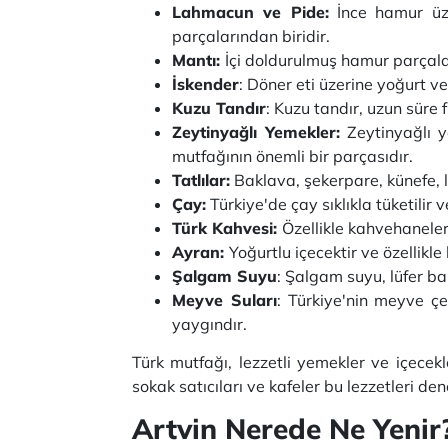
Lahmacun ve Pide:
İnce hamur üze
parçalarından biridir.
Mantı:
İçi doldurulmuş hamur parçaları
İskender
: Döner eti üzerine yoğurt v
Kuzu Tandır
: Kuzu tandır, uzun süre f
Zeytinyağlı Yemekler:
Zeytinyağlı y
mutfağının önemli bir parçasıdır.
Tatlılar:
Baklava, şekerpare, künefe, l
Çay:
Türkiye'de çay sıklıkla tüketilir 
Türk Kahvesi:
Özellikle kahvehaneler
Ayran:
Yoğurtlu içecektir ve özellikle 
Şalgam Suyu
: Şalgam suyu, lüfer ba
Meyve Suları
: Türkiye'nin meyve çe
yaygındır.
Türk mutfağı, lezzetli yemekler ve içecek
sokak satıcıları ve kafeler bu lezzetleri de
Artvin Nerede Ne Yenir