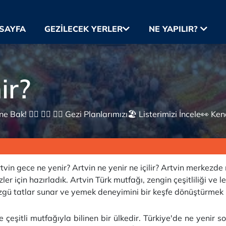
SAYFA
GEZILECEK YERLER
NE YAPILIR?
ir?
 Bak! 👇🏼 👇🏼 👇🏼 Gezi Planlarımızı🏖 Listerimizi İncele👀 Ke
tvin gece ne yenir? Artvin ne yenir ne içilir? Artvin merkezd
er için hazırladık. Artvin Türk mutfağı, zengin çeşitliliği ve
 özgü tatlar sunar ve yemek deneyimini bir keşfe dönüştürmek
 çeşitli mutfağıyla bilinen bir ülkedir. Türkiye'de ne yenir s