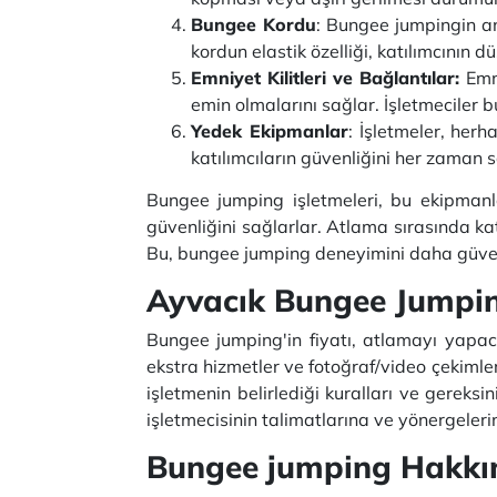
Bungee Kordu
: Bungee jumpingin a
kordun elastik özelliği, katılımcının
Emniyet Kilitleri ve Bağlantılar:
Emni
emin olmalarını sağlar. İşletmeciler b
Yedek Ekipmanlar
: İşletmeler, her
katılımcıların güvenliğini her zaman 
Bungee jumping işletmeleri, bu ekipmanla
güvenliğini sağlarlar. Atlama sırasında kat
Bu, bungee jumping deneyimini daha güvenli h
Ayvacık Bungee Jumpin
Bungee jumping'in fiyatı, atlamayı yapacağ
ekstra hizmetler ve fotoğraf/video çekimle
işletmenin belirlediği kuralları ve gerek
işletmecisinin talimatlarına ve yönergeler
Bungee jumping Hakkın