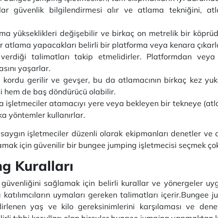
ar güvenlik bilgilendirmesi alır ve atlama tekniğini, at
ma yükseklikleri değişebilir ve birkaç on metrelik bir köp
lar atlama yapacakları belirli bir platforma veya kenara çıkarl
n verdiği talimatları takip etmelidirler. Platformdan v
sını yaşarlar.
kordu gerilir ve gevşer, bu da atlamacının birkaç kez yuk
i hem de baş döndürücü olabilir.
 işletmeciler atamacıyı yere veya bekleyen bir tekneye (at
ka yöntemler kullanırlar.
ygın işletmeciler düzenli olarak ekipmanları denetler ve ata
amak için güvenilir bir bungee jumping işletmecisi seçmek ço
g Kuralları
 güvenliğini sağlamak için belirli kurallar ve yönergeler u
tılımcıların uymaları gereken talimatları içerir.Bungee jump
lirlenen yaş ve kilo gereksinimlerini karşılaması ve deney
irli tıbbi koşulları olan bireyler bungee jumping yapmaktan k