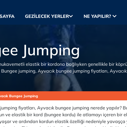
SAYFA
GEZILECEK YERLER
NE YAPILIR?
gee Jumping
ukavemetli elastik bir kordona bağlıyken genellikle bir köprü
k Bungee jumping, Ayvacık bungee jumping fiyatları, Ayvacı
vacık Bungee Jumping
umping fiyatları, Ayvacık bungee jumping nerede yapılır? B
ve elastik bir kord (bungee kordu) ile atlamayı içeren bir ek
aşar ve ardından kordun elastik özelliği nedeniyle yavaşça y