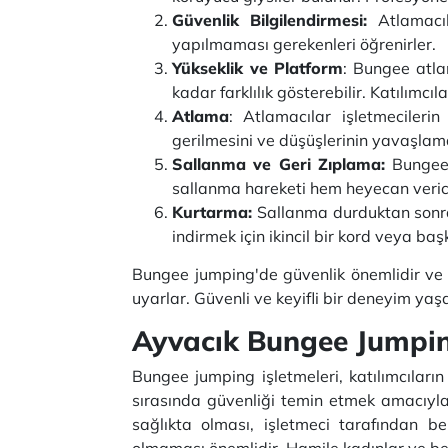
Güvenlik Bilgilendirmesi:
Atlamacıl
yapılmaması gerekenleri öğrenirler.
Yükseklik ve Platform
: Bungee atla
kadar farklılık gösterebilir. Katılımcı
Atlama
: Atlamacılar işletmecileri
gerilmesini ve düşüşlerinin yavaşlama
Sallanma ve Geri Zıplama:
Bungee 
sallanma hareketi hem heyecan veric
Kurtarma:
Sallanma durduktan sonra
indirmek için ikincil bir kord veya baş
Bungee jumping'de güvenlik önemlidir ve sa
uyarlar. Güvenli ve keyifli bir deneyim yaş
Ayvacık Bungee Jumpin
Bungee jumping işletmeleri, katılımcıların
sırasında güvenliği temin etmek amacıyla ka
sağlıkta olması, işletmeci tarafından be
olmaması önemlidir. Hamile kadınlar ve bel