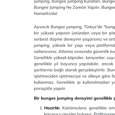
Jumping, Bungee Jumping Kuralları, Bungee
Bungee Jumping Ne Zaman Yapılır, Bungee J
Nomatto’da!
Ayvacık Bungee jumping, Türkçe'de "bungee 
bir yüksek yapının üstünden veya bir pla
serbest düşme deneyimi yaşarsınız ve ard
jumping, yüksek bir yapı veya platformda
sallanırsınız. Atlama sırasında güvenlik ku
Genellikle yüksek köprüler, kanyonlar, suy
genellikle yıl boyunca yapılabilir, anc
şartlarına bağlı olarak gerçekleştirilir. Bun
işletmeciden işletmeciye ve ülkeye göre fa
kullanmaz. Genellikle ip kullanılmadan y
paraşütle yapılır.
Bir bungee jumping deneyimi genellikle şu
Hazırlık:
Katılımcılara genellikle 
koruyucu giysiler bulunur. Profesyon