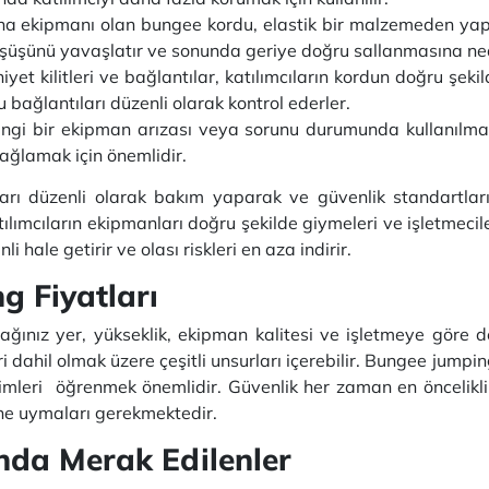
na ekipmanı olan bungee kordu, elastik bir malzemeden yapı
 düşüşünü yavaşlatır ve sonunda geriye doğru sallanmasına ne
yet kilitleri ve bağlantılar, katılımcıların kordun doğru şe
u bağlantıları düzenli olarak kontrol ederler.
hangi bir ekipman arızası veya sorunu durumunda kullanılm
sağlamak için önemlidir.
rı düzenli olarak bakım yaparak ve güvenlik standartları
ılımcıların ekipmanları doğru şekilde giymeleri ve işletmecil
ale getirir ve olası riskleri en aza indirir.
g Fiyatları
ınız yer, yükseklik, ekipman kalitesi ve işletmeye göre deği
ri dahil olmak üzere çeşitli unsurları içerebilir. Bungee jum
sinimleri öğrenmek önemlidir. Güvenlik her zaman en öncelikl
ine uymaları gerekmektedir.
da Merak Edilenler