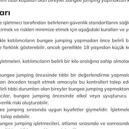
arı
ve işletmeci tarafından belirlenen güvenlik standartlarını 
irmek ve riskleri minimize etmek için aşağıdaki kuralları ve y
ikle katılımcıların bungee jumping yapmadan önce belirli bi
e farklılık gösterebilir, ancak genellikle 18 yaşından küçük k
tmeleri, katılımcıların belirli bir kilo aralığına sahip olmalar
bungee jumping öncesinde tıbbi bir değerlendirme yapmalar
arı önceden tespit etmek amacıyla bu kontrolleri talep edebi
belirli tıbbi durumları olan bireyler bungee jumping yapmaktan
ımcılar, bungee jumping öncesinde alkol veya uyuşturuc
enlik riski oluşturabilir.
e jumping sırasında uygun kıyafetler giymelidir. İşletmeler 
talep edebilir.
ungee jumping işletmecileri, atlama sırasında ve sonrasında 