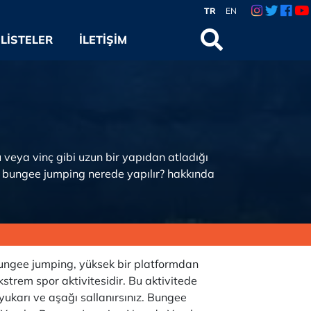
TR
EN
LISTELER
İLETIŞIM
 veya vinç gibi uzun bir yapıdan atladığı
k bungee jumping nerede yapılır? hakkında
ungee jumping, yüksek bir platformdan
strem spor aktivitesidir. Bu aktivitede
ukarı ve aşağı sallanırsınız. Bungee