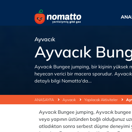
ANA
Ayvacık
Ayvacık Bun
Ayvacık Bungee jumping, bir kişinin yüksek m
heyecan verici bir macera sporudur. Ayvacı
detaylı bilgi Nomatto'da...
ANASAYFA
Ayvacık
Yapılacak Aktiviteler
Ay
Ayvacık Bungee jumping, Ayvacık bungee j
veya yapının üstünden bağlı olduğunuz uzun 
atladıktan sonra serbest düşme deneyimi y