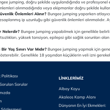
gee jumping, doğru şekilde uygulandığında ve profesyonel e
önlemleri alınmadığında veya ekipmanlar doğru şekilde kullanı
venlik Önlemleri Alınır?
Bungee jumping yaparken atlayıcıy
esaplanmış ip uzunluğu gibi güvenlik önlemleri alınmalıdır. Ay
r Nelerdir?
Bungee jumping yapabilmek için genellikle belir
tsızlıkları, yüksek tansiyon, epilepsi gibi sağlık sorunları ol
Bir Yaş Sınırı Var Mıdır?
Bungee jumping yapmak için genellikl
sterebilir. Genellikle 18 yaşından küçüklerin veli izni gerekeb
k Politikası
LİNKLERİMİZ
Sorulan Sorular
Albay Koyu
mızda
Akaleos Kamp Alanı
im
Dünyanın En İyi Ekmekleri:
k Sözleşmesi