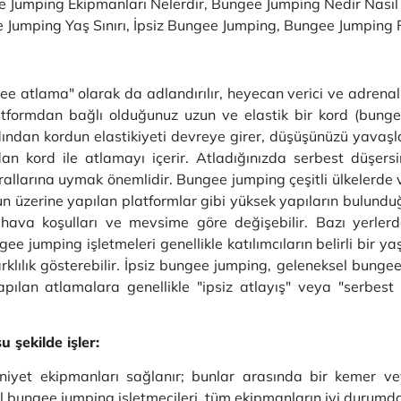
 Jumping Ekipmanları Nelerdir, Bungee Jumping Nedir Nasıl 
umping Yaş Sınırı, İpsiz Bungee Jumping, Bungee Jumping Fiy
atlama" olarak da adlandırılır, heyecan verici ve adrenalin 
tformdan bağlı olduğunuz uzun ve elastik bir kord (bungee 
ından kordun elastikiyeti devreye girer, düşüşünüzü yavaşla
n kord ile atlamayı içerir. Atladığınızda serbest düşersin
rallarına uymak önemlidir. Bungee jumping çeşitli ülkelerde 
un üzerine yapılan platformlar gibi yüksek yapıların bulund
ak hava koşulları ve mevsime göre değişebilir. Bazı yerle
gee jumping işletmeleri genellikle katılımcıların belirli bir yaş
rklılık gösterebilir. İpsiz bungee jumping, geleneksel bungee
apılan atlamalara genellikle "ipsiz atlayış" veya "serbest 
 şekilde işler:
emniyet ekipmanları sağlanır; bunlar arasında bir kemer v
el bungee jumping işletmecileri, tüm ekipmanların iyi durumd