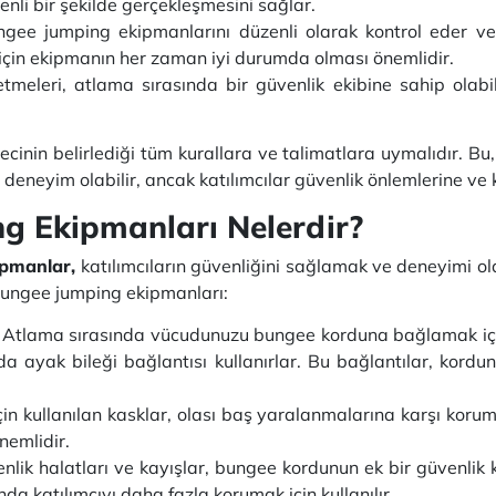
enli bir şekilde gerçekleşmesini sağlar.
ungee jumping ekipmanlarını düzenli olarak kontrol eder v
için ekipmanın her zaman iyi durumda olması önemlidir.
tmeleri, atlama sırasında bir güvenlik ekibine sahip olabi
ecinin belirlediği tüm kurallara ve talimatlara uymalıdır. B
deneyim olabilir, ancak katılımcılar güvenlik önlemlerine ve k
g Ekipmanları Nelerdir?
ipmanlar,
katılımcıların güvenliğini sağlamak ve deneyimi ol
n bungee jumping ekipmanları:
Atlama sırasında vücudunuzu bungee korduna bağlamak için 
a ayak bileği bağlantısı kullanırlar. Bu bağlantılar, kord
n kullanılan kasklar, olası baş yaralanmalarına karşı koruma
nemlidir.
enlik halatları ve kayışlar, bungee kordunun ek bir güvenlik 
a katılımcıyı daha fazla korumak için kullanılır.