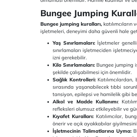
Bungee Jumping Kurall
Bungee jumping kuralları,
katılımcıların 
işletmeleri, deneyimi daha güvenli hale get
Yaş Sınırlamaları:
İşletmeler genell
sınırlamaları işletmeciden işletmeciy
izni gerekebilir.
Kilo Sınırlamaları:
Bungee jumping işle
şekilde çalışabilmesi için önemlidir.
Sağlık Kontrolleri:
Katılımcılardan, 
sırasında yaşanabilecek tıbbi sorunl
tansiyon, epilepsi ve hamilelik gibi 
Alkol ve Madde Kullanımı
: Katıl
refleksleri olumsuz etkileyebilir ve güv
Kıyafet Kuralları:
Katılımcılar, bunge
önerir ve açık ayakkabılar giyilmesini 
İşletmecinin Talimatlarına Uyma:
B