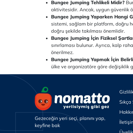
Bungee Jumping Tehlikeli Midir?
Bun
aktivitesidir. Ancak, uygun güvenlik 
Bungee Jumping Yaparken Hangi Gü
sistemi, sağlam bir platform, doğru h
doğru şekilde takılması önemlidir.
Bungee Jumping İçin Fiziksel Şartla
sınırlaması bulunur. Ayrıca, kalp raha
önerilmez.
Bungee Jumping Yapmak İçin Belirli 
ülke ve organizatöre göre değişiklik gö
Gizlili
Sıkça 
Hakkı
Gezeceğin yeri seçi, planını yap,
İletiş
keyfine bak
Üyeli