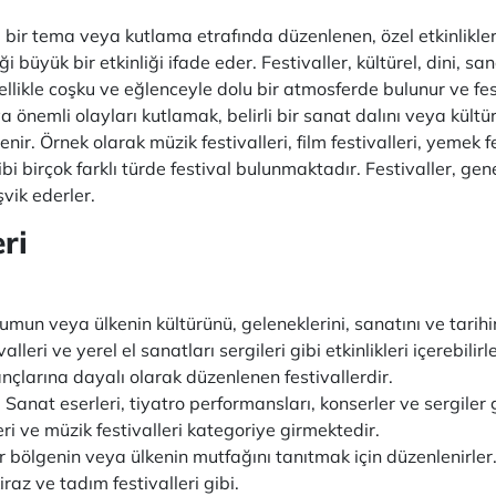
li bir tema veya kutlama etrafında düzenlenen, özel etkinlikleri
iği büyük bir etkinliği ifade eder. Festivaller, kültürel, dini,
nellikle coşku ve eğlenceyle dolu bir atmosferde bulunur ve festi
a önemli olayları kutlamak, belirli bir sanat dalını veya kült
. Örnek olarak müzik festivalleri, film festivalleri, yemek fes
i birçok farklı türde festival bulunmaktadır. Festivaller, genel
şvik ederler.
ri
plumun veya ülkenin kültürünü, geleneklerini, sanatını ve tari
lleri ve yerel el sanatları sergileri gibi etkinlikleri içerebilirle
nançlarına dayalı olarak düzenlenen festivallerdir.
i: Sanat eserleri, tiyatro performansları, konserler ve sergiler 
eri ve müzik festivalleri kategoriye girmektedir.
ir bölgenin veya ülkenin mutfağını tanıtmak için düzenlenirler.
iraz ve tadım festivalleri gibi.