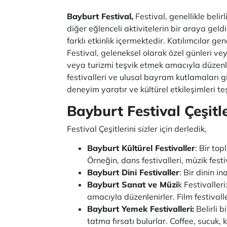
Bayburt Festival,
Festival, genellikle belir
diğer eğlenceli aktivitelerin bir araya geld
farklı etkinlik içermektedir. Katılımcılar ge
Festival, geleneksel olarak özel günleri vey
veya turizmi teşvik etmek amacıyla düzenlenir
festivalleri ve ulusal bayram kutlamaları gib
deneyim yaratır ve kültürel etkileşimleri te
Bayburt Festival Çeşitle
Festival Çeşitlerini sizler için derledik,
Bayburt Kültürel Festivaller
: Bir to
Örneğin, dans festivalleri, müzik festiva
Bayburt Dini Festivaller
: Bir dinin i
Bayburt Sanat ve Müzi
k Festivaller
amacıyla düzenlenirler. Film festivall
Bayburt Yemek Festivalleri:
Belirli b
tatma fırsatı bulurlar. Coffee, sucuk, k