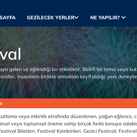
SAYFA
GEZILECEK YERLER
NE YAPILIR?
val
raya gelen ve eğlendiği bir etkinliktir. Belirli bir tema veya ku
valler, insanların birlikte olmaktan keyif aldığı, yeni deneyim
l
 kutlama veya etkinlik etrafında düzenlenen, yoğun eğlence, co
 sanatsal veya toplumsal öneme sahip birçok farklı konuya odakla
 Festival Biletleri, Festival Kombinleri, Gezici Festival, Festiv