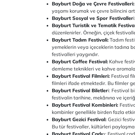
Bayburt Doğa ve Çevre Festivalleri
yaşamı korumak ve çevre bilincini art
Bayburt Sosyal ve Spor Festivaller
Bayburt Turistik ve Tematik Festival
düzenlenirler. Örneğin, çiçek festivalle
Bayburt Tadım Festivali:
Tadım festiva
yemeklerin veya içeceklerin tadına bak
festivalleri yaygındır.
Bayburt Coffee Festival:
Kahve festiv
demleme teknikleri ve kahve aromaları
Bayburt Festival Filmleri:
Festival f
filmleri ifade etmektedir. Bu filmler
Bayburt Festival Biletler
i: Festival b
festivalin tarihine, mekânına ve içeriği
Bayburt Festival Kombinleri:
Festiva
kombinler genellikle birden fazla etkinl
Bayburt Gezici Festival:
Gezici festiv
Bu tür festivaller, kültürleri paylaşm
Bayburt Festival Çadı
rı: Festival ça