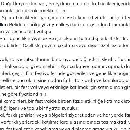
:
Doğal kaynakları ve çevreyi koruma amaçlı etkinlikler içerirl
ırmak için düzenlenmektedirler.
i: Spor etkinliklerini, yarışmaları ve takım aktivitelerini içerirle
ler:
Belirli bir bölgeyi veya ülkeyi turizm açısından tanıtma
ri ve techno festival gibi.
li, genellikle yiyecek ve içeceklerin tanıtıldığı etkinliklerdir. 
abilirler. Özellikle peynir, çikolata veya diğer özel lezzetler
ali, kahve tutkunlarının bir araya geldiği etkinliklerdir. Bu tür
 hakkında bilgi edinilebilir. Ayrıca kahve tadımı yapmak da 
ilmleri, çeşitli film festivallerinde gösterilen ve genellikle
 genellikle ana akım sinemadan farklı tarzlarda ve konularda 
iletleri, bir festival veya etkinliğe katılmak için satın alınan gir
ne göre fiyatlandırılır.
l kombinleri, bir festivalde birden fazla etkinliğe katılmak is
iği içerir ve toplu bir fiyatta sunulur.
al, farklı şehirleri veya bölgeleri ziyaret eden ve her yerde far
a ve farklı yerlerdeki katılımcılara ulaşma amacı taşımaktadır
dırı, festivallerde konaklama veya dinlenme amacıyla kullanıla