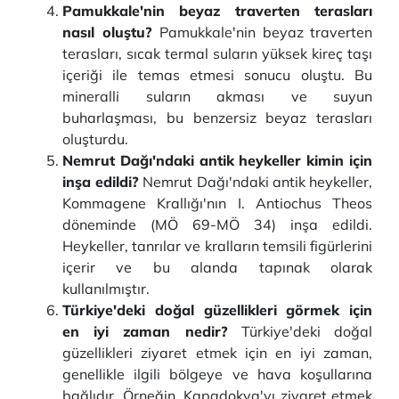
Pamukkale'nin beyaz traverten terasları
nasıl oluştu?
Pamukkale'nin beyaz traverten
terasları, sıcak termal suların yüksek kireç taşı
içeriği ile temas etmesi sonucu oluştu. Bu
mineralli suların akması ve suyun
buharlaşması, bu benzersiz beyaz terasları
oluşturdu.
Nemrut Dağı'ndaki antik heykeller kimin için
inşa edildi?
Nemrut Dağı'ndaki antik heykeller,
Kommagene Krallığı'nın I. Antiochus Theos
döneminde (MÖ 69-MÖ 34) inşa edildi.
Heykeller, tanrılar ve kralların temsili figürlerini
içerir ve bu alanda tapınak olarak
kullanılmıştır.
Türkiye'deki doğal güzellikleri görmek için
en iyi zaman nedir?
Türkiye'deki doğal
güzellikleri ziyaret etmek için en iyi zaman,
genellikle ilgili bölgeye ve hava koşullarına
bağlıdır. Örneğin, Kapadokya'yı ziyaret etmek