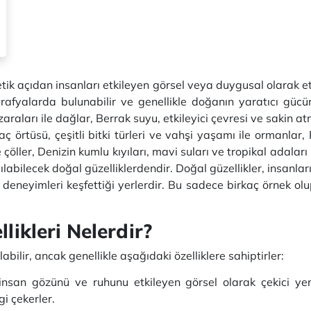
ik açıdan insanları etkileyen görsel veya duygusal olarak etk
ğrafyalarda bulunabilir ve genellikle doğanın yaratıcı gücü
araları ile dağlar, Berrak suyu, etkileyici çevresi ve sakin at
aç örtüsü, çeşitli bitki türleri ve vahşi yaşamı ile ormanlar,
ller, Denizin kumlu kıyıları, mavi suları ve tropikal adaları ile
yılabilecek doğal güzelliklerdendir. Doğal güzellikler, insa
deneyimleri keşfettiği yerlerdir. Bu sadece birkaç örnek ol
likleri Nelerdir?
olabilir, ancak genellikle aşağıdaki özelliklere sahiptirler:
insan gözünü ve ruhunu etkileyen görsel olarak çekici yerl
gi çekerler.