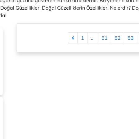
 doğanın gücünü gösteren harika örneklerdir. Bu yerlerin korun
. Doğal Güzellikler, Doğal Güzelliklerin Özellikleri Nelerdir? D
da!
1
...
51
52
53