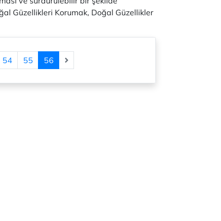
ması ve sürdürülebilir bir şekilde
oğal Güzellikleri Korumak, Doğal Güzellikler
54
55
56