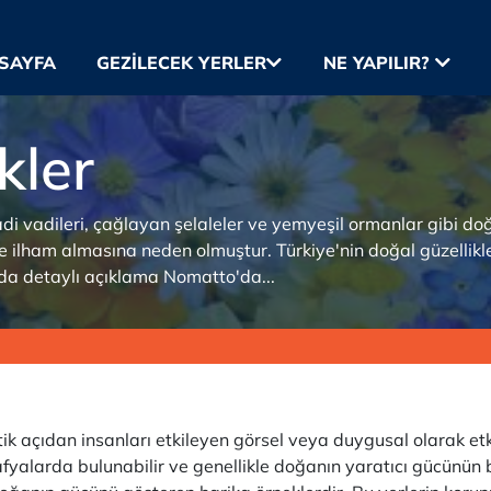
SAYFA
GEZILECEK YERLER
NE YAPILIR?
kler
vadi vadileri, çağlayan şelaleler ve yemyeşil ormanlar gibi do
 ilham almasına neden olmuştur. Türkiye'nin doğal güzellikleri
ında detaylı açıklama Nomatto'da...
k açıdan insanları etkileyen görsel veya duygusal olarak etki
afyalarda bulunabilir ve genellikle doğanın yaratıcı gücünün b