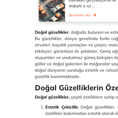
etkinlikleri gerçekleştirme ve
doğayla iç içe ...
devamını oku
Doğal güzellikler
, doğada bulunan ve estet
Bu güzellikler, dünya genelinde farklı co
zirveleri, kayalık yamaçları ve çarpıcı manz
etkileyici görüntüsü ile şelaleler, Geniş ağ
oluşumları ve unutulmaz güneş batışları ile çö
göller ve doğal galerileri ile mağaralar sa
doğal dünyanın sunduğu estetik ve ruhsal 
güzellik bulunmaktadır.
Doğal Güzelliklerin Özel
Doğal güzellikler,
çeşitli özelliklere sahip 
Estetik Çekicilik:
Doğal güzellikler, 
özellikler bakımından estetik olarak il