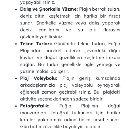
yaşayabilirsiniz.
Dalış ve Şnorkelle Yüzme:
Plajın berrak suları,
deniz altını keşfetmek için harika bir fırsat
sunar. Şnorkelle yüzme veya dalış yaparak
deniz canlılarını ve su altı florasını
gözlemleyebilirsiniz.
Tekne Turları:
Günübirlik tekne turları, Fuğla
Plajı'ndan hareket ederek çevredeki diğer
koyları ve doğal güzellikleri keşfetme imkanı
sağlar. Bu turlar genellikle öğle yemeği ve
yüzme molası da içerir.
Plaj Voleybolu:
Plajın geniş kumsalında
arkadaşlarınızla plaj voleybolu oynayarak
eğlenceli zaman geçirebilirsiniz. Bu, plajdaki
aktivite seçeneklerinden sadece biridir.
Fotoğrafçılık
: Fuğla Plajı'nın doğal
manzaraları, fotoğraf tutkunları için harika
kareler yakalamak adına bolca fırsat sunar.
Gün batımı özellikle büyüleyici olabilir.