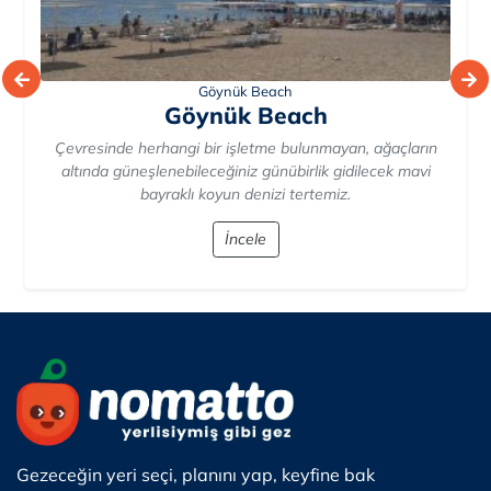
Günübirlik Halk Plajı
Günübirlik Halk Plajı
Mavi bayraklı, deniz ve ormanın buluştuğu, engellilere
kolaylık sağlayan olanakları ve ilkyardım hizmeti mevcut
olan ince kumlu bir ...
İncele
Gezeceğin yeri seçi, planını yap, keyfine bak