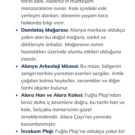
tarihi kale, Akdeniz'in muhteşem
manzaralarını sunar. Kale içindeki eski
yerleşim alanları, dönemin yaşam tarzı
hakkında bilgi verir.
Damlataş Mağarası:
Alanya merkeze oldukça
yakın olan bu doğal mağara, sarkıt ve
dikitleriyle ünlüdür. Mağaranın astım
hastalıkları üzerinde olumlu etkileri olduğuna
inanılır.
Alanya Arkeoloji Müzesi:
Bu müze, bölgenin
zengin tarihini yansıtan eserleri sergiler. Antik
çağdan kalma heykeller, seramikler ve diğer
tarihi objeler bulunur.
Alara Han ve Alara Kalesi:
Fuğla Plajı'ndan
biraz daha iç kesimlere doğru, bu tarihi han ve
kale, Selçuklu mimarisinin güzel
örneklerindendir. Alara Çayı'nın yanında
konumlanmıştır.
İncekum Plajı:
Fuğla Plajı'na oldukça yakın bir