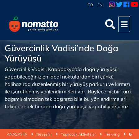
TR
EN
Güvercinlik Vadisi’nde Doğa
Yürüyüşü
Güvercinlik Vadisi, Kapadokya’da doğa yürüyüşü
yapabileceğiniz en ideal noktalardan biri çünkü
halihazırda düzenlenmiş bir yürüyüş parkuru ve kırmızı
ile işaretlenmiş yönlendirmeleri var. Böylece hiçbir tura
bağımlı olmadan tek başınıza bile bu yönlendirmeleri
takip ederek burada doğa yürüyüşü yapabiliyorsunuz.
ANASAYFA
Nevşehir
Yapılacak Aktiviteler
Trekking
Güver