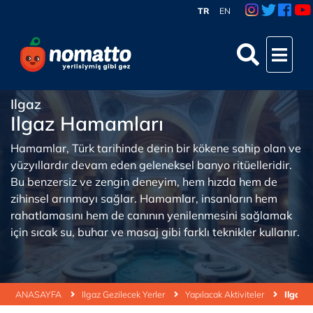
TR
EN
Ilgaz
Ilgaz Hamamları
Hamamlar, Türk tarihinde derin bir kökene sahip olan ve
yüzyıllardır devam eden geleneksel banyo ritüelleridir.
Bu benzersiz ve zengin deneyim, hem hızda hem de
zihinsel arınmayı sağlar. Hamamlar, insanların hem
rahatlamasını hem de canının yenilenmesini sağlamak
için sıcak su, buhar ve masaj gibi farklı teknikler kullanır.
ANASAYFA
Ilgaz Gezilecek Yerler
Yapılacak Aktiviteler
Ilgaz 