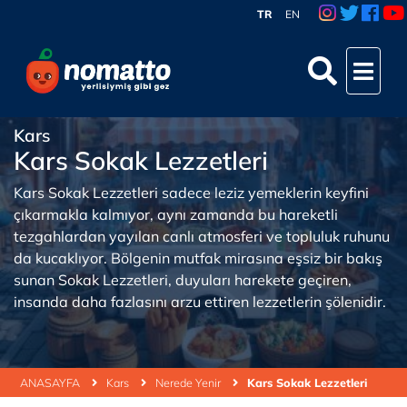
TR
EN
Kars
Kars Sokak Lezzetleri
Kars Sokak Lezzetleri sadece leziz yemeklerin keyfini
çıkarmakla kalmıyor, aynı zamanda bu hareketli
tezgahlardan yayılan canlı atmosferi ve topluluk ruhunu
da kucaklıyor. Bölgenin mutfak mirasına eşsiz bir bakış
sunan Sokak Lezzetleri, duyuları harekete geçiren,
insanda daha fazlasını arzu ettiren lezzetlerin şölenidir.
ANASAYFA
Kars
Nerede Yenir
Kars Sokak Lezzetleri