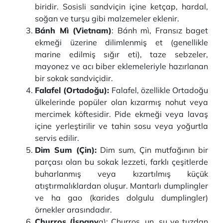
biridir. Sosisli sandviçin içine ketçap, hardal,
soğan ve turşu gibi malzemeler eklenir.
Bánh Mì (Vietnam)
: Bánh mì, Fransız baget
ekmeği üzerine dilimlenmiş et (genellikle
marine edilmiş sığır eti), taze sebzeler,
mayonez ve acı biber eklemeleriyle hazırlanan
bir sokak sandviçidir.
Falafel (Ortadoğu):
Falafel, özellikle Ortadoğu
ülkelerinde popüler olan kızarmış nohut veya
mercimek köftesidir. Pide ekmeği veya lavaş
içine yerleştirilir ve tahin sosu veya yoğurtla
servis edilir.
Dim Sum (Çin):
Dim sum, Çin mutfağının bir
parçası olan bu sokak lezzeti, farklı çeşitlerde
buharlanmış veya kızartılmış küçük
atıştırmalıklardan oluşur. Mantarlı dumplingler
ve ha gao (karides dolgulu dumplingler)
örnekler arasındadır.
Churros (İspany
a): Churros, un, su ve tuzdan