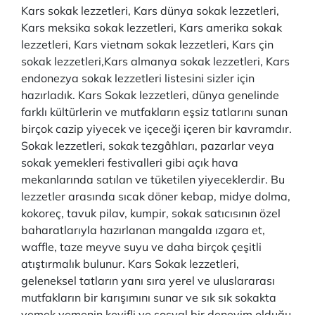
Kars sokak lezzetleri, Kars dünya sokak lezzetleri,
Kars meksika sokak lezzetleri, Kars amerika sokak
lezzetleri, Kars vietnam sokak lezzetleri, Kars çin
sokak lezzetleri,Kars almanya sokak lezzetleri, Kars
endonezya sokak lezzetleri listesini sizler için
hazırladık. Kars Sokak lezzetleri, dünya genelinde
farklı kültürlerin ve mutfakların eşsiz tatlarını sunan
birçok cazip yiyecek ve içeceği içeren bir kavramdır.
Sokak lezzetleri, sokak tezgâhları, pazarlar veya
sokak yemekleri festivalleri gibi açık hava
mekanlarında satılan ve tüketilen yiyeceklerdir. Bu
lezzetler arasında sıcak döner kebap, midye dolma,
kokoreç, tavuk pilav, kumpir, sokak satıcısının özel
baharatlarıyla hazırlanan mangalda ızgara et,
waffle, taze meyve suyu ve daha birçok çeşitli
atıştırmalık bulunur. Kars Sokak lezzetleri,
geleneksel tatların yanı sıra yerel ve uluslararası
mutfakların bir karışımını sunar ve sık sık sokakta
yemek yemenin keyifli ve sosyal bir deneyim olduğu