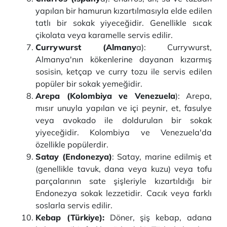
yapılan bir hamurun kızartılmasıyla elde edilen
tatlı bir sokak yiyeceğidir. Genellikle sıcak
çikolata veya karamelle servis edilir.
Currywurst (Almany
a): Currywurst,
Almanya'nın kökenlerine dayanan kızarmış
sosisin, ketçap ve curry tozu ile servis edilen
popüler bir sokak yemeğidir.
Arepa (Kolombiya ve Venezuela
): Arepa,
mısır unuyla yapılan ve içi peynir, et, fasulye
veya avokado ile doldurulan bir sokak
yiyeceğidir. Kolombiya ve Venezuela'da
özellikle popülerdir.
Satay (Endonezya)
: Satay, marine edilmiş et
(genellikle tavuk, dana veya kuzu) veya tofu
parçalarının sate şişleriyle kızartıldığı bir
Endonezya sokak lezzetidir. Cacık veya farklı
soslarla servis edilir.
Kebap (Türkiye):
Döner, şiş kebap, adana