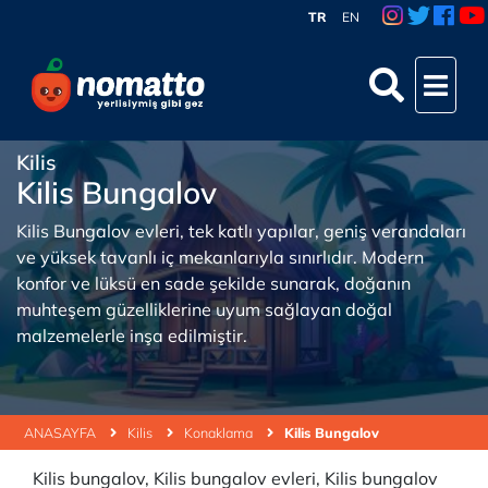
TR
EN
Kilis
Kilis Bungalov
Kilis Bungalov evleri, tek katlı yapılar, geniş verandaları
ve yüksek tavanlı iç mekanlarıyla sınırlıdır. Modern
konfor ve lüksü en sade şekilde sunarak, doğanın
muhteşem güzelliklerine uyum sağlayan doğal
malzemelerle inşa edilmiştir.
ANASAYFA
Kilis
Konaklama
Kilis Bungalov
Kilis bungalov, Kilis bungalov evleri, Kilis bungalov