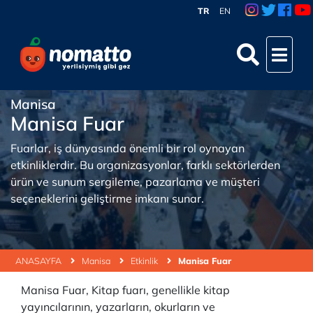
TR
EN
Manisa
Manisa Fuar
Fuarlar, iş dünyasında önemli bir rol oynayan
etkinliklerdir. Bu organizasyonlar, farklı sektörlerden
ürün ve sunum sergileme, pazarlama ve müşteri
seçeneklerini geliştirme imkanı sunar.
ANASAYFA
Manisa
Etkinlik
Manisa Fuar
Manisa Fuar, Kitap fuarı, genellikle kitap
yayıncılarının, yazarların, okurların ve