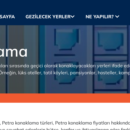
SAYFA
GEZILECEK YERLER
NE YAPILIR?
lama
rı sırasında geçici olarak konaklayacakları yerleri ifade ede
 Örneğin, lüks oteller, tatil köyleri, pansiyonlar, hosteller, k
etra konaklama türleri, Petra konaklama fiyatları hakkında bi
e seyahat edenlerin bütçe, konfor ve ihtiyaçlarına göre farkl