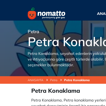
ANA
Petra
Petra Konak
Petra Konaklama, seyahat edenlerin yolculukla
ve ihtiyaçlarına göre çeşitli türlerde olabilir.
seçenekler bulunmaktadır.
ANASAYFA
Petra
Petra Konaklama
Petra Konaklama
Petra Konaklama, Petra konaklama yerleri, P
seyahat deneyiminin önemli bir parçasıdır v