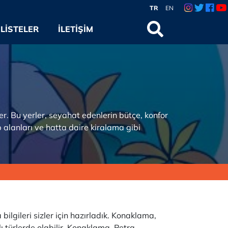
TR
EN
LISTELER
İLETIŞIM
r. Bu yerler, seyahat edenlerin bütçe, konfor
amp alanları ve hatta daire kiralama gibi
lgileri sizler için hazırladık. Konaklama,
ı türlerde olabilir. Konaklama, Petra