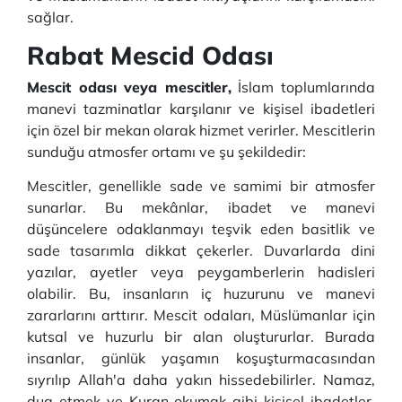
sağlar.
Rabat Mescid Odası
Mescit odası veya mescitler,
İslam toplumlarında
manevi tazminatlar karşılanır ve kişisel ibadetleri
için özel bir mekan olarak hizmet verirler.
Mescitlerin
sunduğu atmosfer ortamı ve şu şekildedir:
Mescitler, genellikle sade ve samimi bir atmosfer
sunarlar.
Bu mekânlar, ibadet ve manevi
düşüncelere odaklanmayı teşvik eden basitlik ve
sade tasarımla dikkat çekerler.
Duvarlarda dini
yazılar, ayetler veya peygamberlerin hadisleri
olabilir.
Bu, insanların iç huzurunu ve manevi
zararlarını arttırır.
Mescit odaları, Müslümanlar için
kutsal ve huzurlu bir alan oluştururlar.
Burada
insanlar, günlük yaşamın koşuşturmacasından
sıyrılıp Allah'a daha yakın hissedebilirler.
Namaz,
dua etmek ve Kuran okumak gibi kişisel ibadetler,