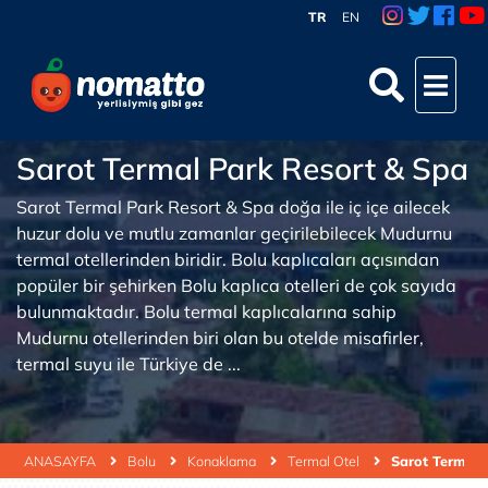
TR
EN
Sarot Termal Park Resort & Spa
Sarot Termal Park Resort & Spa doğa ile iç içe ailecek
huzur dolu ve mutlu zamanlar geçirilebilecek Mudurnu
termal otellerinden biridir. Bolu kaplıcaları açısından
popüler bir şehirken Bolu kaplıca otelleri de çok sayıda
bulunmaktadır. Bolu termal kaplıcalarına sahip
Mudurnu otellerinden biri olan bu otelde misafirler,
termal suyu ile Türkiye de ...
ANASAYFA
Bolu
Konaklama
Termal Otel
Sarot Termal 