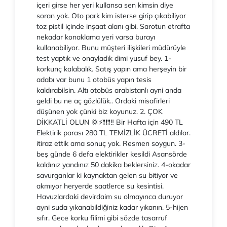
içeri girse her yeri kullansa sen kimsin diye
soran yok. Oto park kim isterse girip çıkabiliyor
toz pistil içinde inşaat alanı gibi. Sarotun etrafta
nekadar konaklama yeri varsa burayı
kullanabiliyor. Bunu müşteri ilişkileri müdürüyle
test yaptık ve onayladık dimi yusuf bey. 1-
korkunç kalabalık. Satış yapın ama herşeyin bir
adabı var bunu 1 otobüs yapın tesis
kaldırabilsin. Altı otobüs arabistanlı ayni anda
geldi bu ne aç gözlülük.. Ordaki misafirleri
düşünen yok çünki biz koyunuz. 2. ÇOK
DİKKATLİ OLUN 💢⚡❗❗❗‼️ Bir Hafta için 490 TL
Elektirik parası 280 TL TEMİZLİK ÜCRETİ aldılar.
itiraz ettik ama sonuç yok. Resmen soygun. 3-
beş günde 6 defa elektirikler kesildi Asansörde
kaldınız yandınız 50 dakika beklersiniz. 4-okadar
savurganlar ki kaynaktan gelen su bitiyor ve
akmıyor heryerde saatlerce su kesintisi.
Havuzlardaki devirdaim su olmayınca duruyor
ayni suda yıkanabildiğiniz kadar yıkanın. 5-hijen
sıfır. Gece korku filimi gibi sözde tasarruf