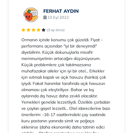
FERHAT AYDIN
10 Eyl 2022
(3 ay önce)
Ormanın içinde konumu çok güzeldi. Fiyat -
performans açısından "iyi bir deneyimdi"
diyebilirim. Küçük dokunuşlarla misafir
memmuniyetinin artacağını düşünüyorum.
Küçük problemlere çok takılmazsanız
muhafazakar aileler için iyi bir otel... Erkekler
için ısıtmalı kapalı ve açık havuzu (harika) çok
iyiydi. Fakat hanımlar tarafında açık havuzun
olmaması çok eleştiriliyor. Bahar ve kış
aylarında dış havuz daha zevkli olacaktır.
Yemekleri genelde lezzetliydi. Özelikle çorbaları
ve çayları gayet lezzetli... Otel idarecilerine bazı
önerilerim: -16-17 saatlerindeki çay saatinde
kuru pastanın yanında simit ve poğaça
eklenirse (daha ekonomik) daha tatmin edici