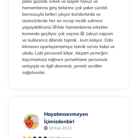
pilavı güzeldi. Erkek ve bayan havuz ve
hamamlarına giriş birbirine çok yakın sürekli
bornozuyla birileri çıkıyor koridorlarda ve
asansörlerde her an recep ivedik sahnesi
yaşayabilirsiniz 🤣Aile hamamlarına erkekler
kısmında geçiliyor çok saçma 😝 Jakuzi sapsarı
ve kullanınca dibinde toprak , kum kalıyor. Oda
klimasını ayarlayamamışız teknik servis kaba ve
ukala. Lobi personeli kibar. Akşam yemeğini
kaçırmamıza rağmen yemekhane personele
anlayışla ve ilgili davrandı, yemek verdiler
sağolsunlar.
Hayatınısevmeyen
İçimizdenbiri
18 Kas 2022
(4 hafta önce)