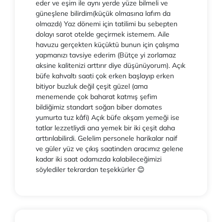
eder ve eşim ile aynı yerde yüze bilmeli ve
güneşlene bilirdim(küçük olmasına lafım da
olmazdı) Yaz dönemi için tatilimi bu sebepten
dolayı sarot otelde geçirmek istemem. Aile
havuzu gerçekten küçüktü bunun için çalışma
yapmanızı tavsiye ederim (Bütçe yi zorlamaz
aksine kalitenizi arttırır diye düşünüyorum). Açık
büfe kahvaltı saati çok erken başlayıp erken
bitiyor buzluk değil çeşit güzel (ama
menemende çok baharat katmış şefim
bildiğimiz standart soğan biber domates
yumurta tuz kâfi) Açık büfe akşam yemeği ise
tatlar lezzetliydi ana yemek bir iki çeşit daha
arttırılabilirdi. Gelelim personele harikalar naif
ve güler yüz ve çıkış saatinden aracımız gelene
kadar iki saat odamızda kalabileceğimizi
söylediler tekrardan teşekkürler 😊