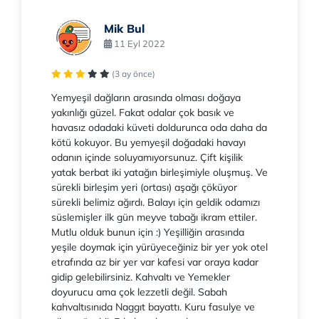
Mik Bul
11 Eyl 2022
(3 ay önce)
Yemyeşil dağların arasında olması doğaya
yakınlığı güzel. Fakat odalar çok basık ve
havasız odadaki küveti doldurunca oda daha da
kötü kokuyor. Bu yemyeşil doğadaki havayı
odanın içinde soluyamıyorsunuz. Çift kişilik
yatak berbat iki yatağın birleşimiyle oluşmuş. Ve
sürekli birleşim yeri (ortası) aşağı çöküyor
sürekli belimiz ağırdı. Balayı için geldik odamızı
süslemişler ilk gün meyve tabağı ikram ettiler.
Mutlu olduk bunun için :) Yeşilliğin arasında
yeşile doymak için yürüyeceğiniz bir yer yok otel
etrafında az bir yer var kafesi var oraya kadar
gidip gelebilirsiniz. Kahvaltı ve Yemekler
doyurucu ama çok lezzetli değil. Sabah
kahvaltısınıda Naggıt bayattı. Kuru fasulye ve