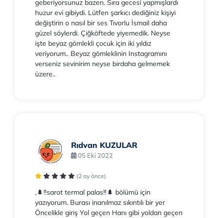
geberiyorsunuz bazen. Sıra gecesi yapmışlardı
huzur evi gibiydi. Lütfen şarkıcı dediğiniz kişiyi
değiştirin o nasıl bir ses Tıvorlu İsmail daha
güzel söylerdi. Çiğköftede yiyemedik. Neyse
işte beyaz gömlekli çocuk için iki yıldız
veriyorum.. Beyaz gömleklinin Instagramını
verseniz sevinirim neyse birdaha gelmemek
üzere..
Rıdvan KUZULAR
05 Eki 2022
(2 ay önce)
,🌲‼️sarot termal palas‼️🌲 bölümü için
yazıyorum. Burası inanılmaz sıkıntılı bir yer
Öncelikle giriş Yol geçen Hanı gibi yoldan geçen