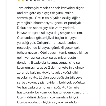
Tam anlamıyla rezalet sabah kahvaltısı diğer
otellere göre aşırı çeşitsiz yumurtalar
sararmıştı... Otelin en büyük eksikliği öğlen
yemeğinin olmamasıydı. İçecekler paralıydı.
Dokuzdan sonra çay bile vermiyorlardı.
Havuzlar aşırı pisti suyu değişmiyor sanırım.
Otel sadece gösterişliydi başka bir şeye
yaradığı yok. Çalışanlar ruhsuzdu sadece
resepsiyonda ki beyaz gömlekli çocuk çok
tatlıydı neyse .. Otel odasını temizlemeye kimse
gelmiyor ayrıca sıcak su gelmiyor duşta
dondum. Buzdolabı koymuşsunuz içine su
koymamışsınız gece 2 de markete inip almak
zorunda kaldım. Havlu tuvalet kağıdı gibi
eşyalar yoktu. Lütfen aşçı değişsin trileçeye
şerbet koymuş pis fakirler .. Lobi çok soğuktu.
Ve havuzda ara hol aşırı soğuktu tüm aile
hastalandık bu yazıyıda hastaneden yazıyorum.
Otel müdürü değişsin çok suratsız biriydi.
Otelde yapılacak hiçbir şey yok sıkıntıdan