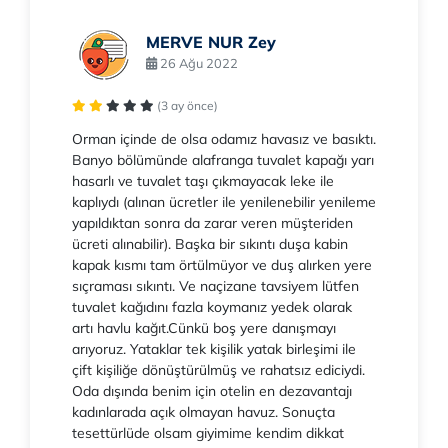
MERVE NUR Zey
26 Ağu 2022
(3 ay önce)
Orman içinde de olsa odamız havasız ve basıktı.
Banyo bölümünde alafranga tuvalet kapağı yarı
hasarlı ve tuvalet taşı çıkmayacak leke ile
kaplıydı (alınan ücretler ile yenilenebilir yenileme
yapıldıktan sonra da zarar veren müşteriden
ücreti alınabilir). Başka bir sıkıntı duşa kabin
kapak kısmı tam örtülmüyor ve duş alırken yere
sıçraması sıkıntı. Ve naçizane tavsiyem lütfen
tuvalet kağıdını fazla koymanız yedek olarak
artı havlu kağıt.Cünkü boş yere danışmayı
arıyoruz. Yataklar tek kişilik yatak birleşimi ile
çift kişiliğe dönüştürülmüş ve rahatsız ediciydi.
Oda dışında benim için otelin en dezavantajı
kadınlarada açık olmayan havuz. Sonuçta
tesettürlüde olsam giyimime kendim dikkat