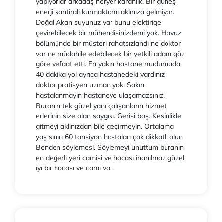
yapıyorlar arkadaş heryer karanlık. Bir güneş
enerji santirali kurmaktamı aklınıza gelmiyor.
Doğal Akan suyunuz var bunu elektirige
çevirebilecek bir mühendisinizdemi yok. Havuz
bölümünde bir müşteri rahatsızlandı ne doktor
var ne müdahile edebilecek bir yetkili adam göz
göre vefaat etti. En yakın hastane mudurnuda
40 dakika yol ayrıca hastanedeki vardınız
doktor pratisyen uzman yok. Sakın
hastalanmayın hastaneye ulaşamazsınız.
Buranın tek güzel yanı çalışanların hizmet
erlerinin size olan saygısı. Gerisi boş. Kesinlikle
gitmeyi aklınızdan bile geçirmeyin. Ortalama
yaş sınırı 60 tansiyon hastaları çok dikkatli olun
Benden söylemesi. Söylemeyi unuttum buranın
en değerli yeri camisi ve hocası inanılmaz güzel
iyi bir hocası ve cami var.