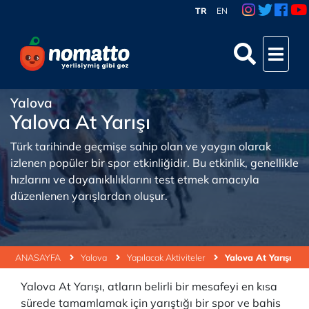
TR
EN
Yalova
Yalova At Yarışı
Türk tarihinde geçmişe sahip olan ve yaygın olarak
izlenen popüler bir spor etkinliğidir. Bu etkinlik, genellikle
hızlarını ve dayanıklılıklarını test etmek amacıyla
düzenlenen yarışlardan oluşur.
ANASAYFA
Yalova
Yapılacak Aktiviteler
Yalova At Yarışı
Yalova At Yarışı, atların belirli bir mesafeyi en kısa
sürede tamamlamak için yarıştığı bir spor ve bahis