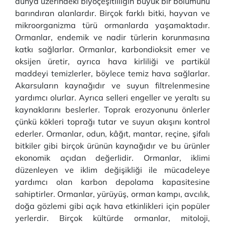
dünya üzerindeki biyoçeşitliliğin büyük bir bölümünü
barındıran alanlardır. Birçok farklı bitki, hayvan ve
mikroorganizma türü ormanlarda yaşamaktadır.
Ormanlar, endemik ve nadir türlerin korunmasına
katkı sağlarlar. Ormanlar, karbondioksit emer ve
oksijen üretir, ayrıca hava kirliliği ve partikül
maddeyi temizlerler, böylece temiz hava sağlarlar.
Akarsuların kaynağıdır ve suyun filtrelenmesine
yardımcı olurlar. Ayrıca selleri engeller ve yeraltı su
kaynaklarını beslerler. Toprak erozyonunu önlerler
çünkü kökleri toprağı tutar ve suyun akışını kontrol
ederler. Ormanlar, odun, kâğıt, mantar, reçine, şifalı
bitkiler gibi birçok ürünün kaynağıdır ve bu ürünler
ekonomik açıdan değerlidir. Ormanlar, iklimi
düzenleyen ve iklim değişikliği ile mücadeleye
yardımcı olan karbon depolama kapasitesine
sahiptirler. Ormanlar, yürüyüş, orman kampı, avcılık,
doğa gözlemi gibi açık hava etkinlikleri için popüler
yerlerdir. Birçok kültürde ormanlar, mitoloji,