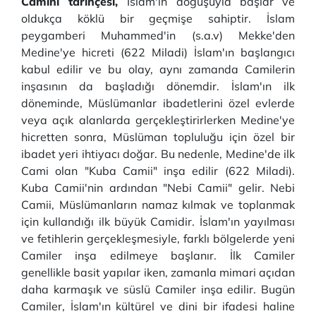
Camini tarihçesi,
İslam'ın doğuşuyla başlar ve
oldukça köklü bir geçmişe sahiptir. İslam
peygamberi Muhammed'in (s.a.v) Mekke'den
Medine'ye hicreti (622 Miladi) İslam'ın başlangıcı
kabul edilir ve bu olay, aynı zamanda Camilerin
inşasının da başladığı dönemdir. İslam'ın ilk
döneminde, Müslümanlar ibadetlerini özel evlerde
veya açık alanlarda gerçekleştirirlerken Medine'ye
hicretten sonra, Müslüman topluluğu için özel bir
ibadet yeri ihtiyacı doğar. Bu nedenle, Medine'de ilk
Cami olan "Kuba Camii" inşa edilir (622 Miladi).
Kuba Camii'nin ardından "Nebi Camii" gelir. Nebi
Camii, Müslümanların namaz kılmak ve toplanmak
için kullandığı ilk büyük Camidir. İslam'ın yayılması
ve fetihlerin gerçekleşmesiyle, farklı bölgelerde yeni
Camiler inşa edilmeye başlanır. İlk Camiler
genellikle basit yapılar iken, zamanla mimari açıdan
daha karmaşık ve süslü Camiler inşa edilir. Bugün
Camiler, İslam'ın kültürel ve dini bir ifadesi haline