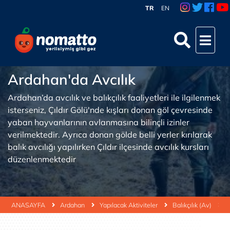
TR
EN
Ardahan'da Avcılık
Ardahan’da avcılık ve balıkçılık faaliyetleri ile ilgilenmek
isterseniz, Çıldır Gölü'nde kışları donan göl çevresinde
yaban hayvanlarının avlanmasına bilinçli izinler
verilmektedir. Ayrıca donan gölde belli yerler kırılarak
balık avcılığı yapılırken Çıldır ilçesinde avcılık kursları
düzenlenmektedir
ANASAYFA
Ardahan
Yapılacak Aktiviteler
Balıkçılık (Av)
A