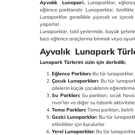
Ayvalık Lunapar
k, Lunaparklar, eğlenc
eğlence parklarıdır. Lunaparklar, özellikle
Lunaparklar genellikle yiyecek ve içecek s
yaparlar.
Lunaparklar, tatil yerlerinde, büyük şehirle
bazı eğlence araçlarına binmek veya oyunla
Ayvalık Lunapark Türl
Lunapark Türlerini sizin için derledik;
Eğlence Parkları:
Bu tür lunaparklar, 
Çocuk Lunaparkları
: Bu tür lunapark
ailelerin küçük çocuklarını eğlendirmek 
Su Parkları:
Su parkları, sıcak hava 
river'lar ve diğer su tabanlı aktivite
Tema Parkları:
Tema parkları, belirl
Gezici Lunaparklar:
Bu tür lunaparkla
etkinlikler için kurulurlar.
Yerel Lunaparklar:
Bu tür lunaparklar