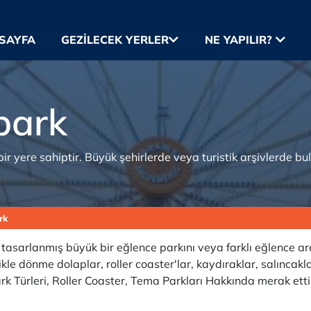
SAYFA
GEZILECEK YERLER
NE YAPILIR?
park
r yere sahiptir. Büyük şehirlerde veya turistik arşivlerde bul
rk
 tasarlanmış büyük bir eğlence parkını veya farklı eğlence ar
kle dönme dolaplar, roller coaster'lar, kaydıraklar, salıncaklar
rk Türleri, Roller Coaster, Tema Parkları Hakkında merak etti