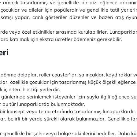
e amaçlı tasarlanmış ve genellikle bir dizi eğlence aracın
 çocuklar ve aileler için popülerdir ve genellikle tatil yer
atışı yapar, canlı gösteriler düzenler ve bazen atış oyunla
rde veya özel etkinlikler sırasında kurulabilirler. Lunaparkla
ra katılmak için ekstra ücretler ödemeniz gerekebilir.
eri
dönme dolaplar, roller coaster'lar, salıncaklar, kaydıraklar 
lar, özellikle çocuklar için tasarlanmış küçük ölçekli eğlence
için tercih ettiği yerlerdir.
günlerinde serinlemek isteyenler için suyla ilgili eğlence su
ler bu tür lunaparklarda bulunmaktadır.
i bir konsept veya tema etrafında tasarlanmış lunaparklardır.
r, belirli bir yerde sürekli olarak bulunmazlar. Genellikle far
 genellikle bir şehir veya bölge sakinlerini hedefler. Daha k