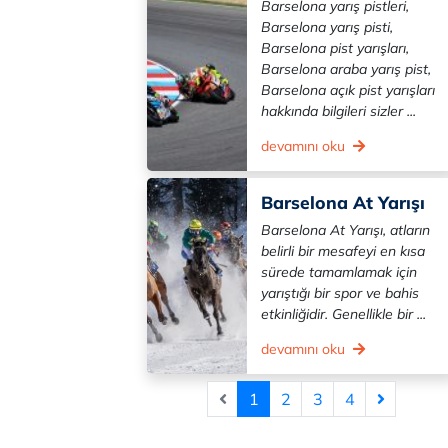
Barselona yarış pistleri,
Barselona yarış pisti,
Barselona pist yarışları,
Barselona araba yarış pist,
Barselona açık pist yarışları
hakkında bilgileri sizler ...
devamını oku
Barselona At Yarışı
Barselona At Yarışı, atların
belirli bir mesafeyi en kısa
sürede tamamlamak için
yarıştığı bir spor ve bahis
etkinliğidir. Genellikle bir ...
devamını oku
1
2
3
4