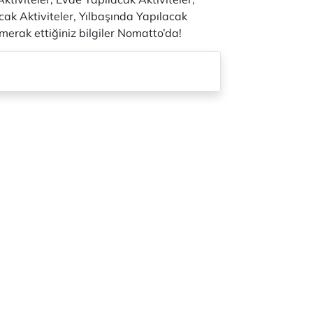
cak Aktiviteler, Yılbaşında Yapılacak
merak ettiğiniz bilgiler Nomatto’da!