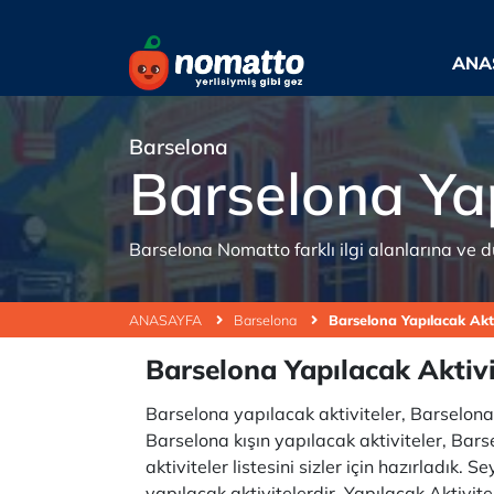
ANA
Barselona
Barselona Yap
Barselona Nomatto farklı ilgi alanlarına ve du
ANASAYFA
Barselona
Barselona Yapılacak Akti
Barselona Yapılacak Aktivi
Barselona yapılacak aktiviteler, Barselona 
Barselona kışın yapılacak aktiviteler, Bar
aktiviteler listesini sizler için hazırladık
yapılacak aktivitelerdir. Yapılacak Aktivite