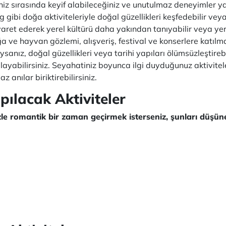
niz sırasında keyif alabileceğiniz ve unutulmaz deneyimler ya
ng gibi doğa aktiviteleriyle doğal güzellikleri keşfedebilir v
 ziyaret ederek yerel kültürü daha yakından tanıyabilir veya y
a ve hayvan gözlemi, alışveriş, festival ve konserlere katılma g
sanız, doğal güzellikleri veya tarihi yapıları ölümsüzleştirebili
ayabilirsiniz. Seyahatiniz boyunca ilgi duyduğunuz aktivitel
 anılar biriktirebilirsiniz.
pılacak Aktiviteler
izle romantik bir zaman geçirmek isterseniz, şunları düşüneb