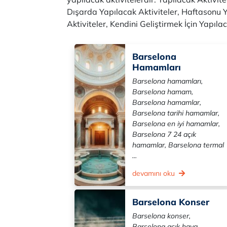
Dışarda Yapılacak Aktiviteler, Haftasonu Ya
Aktiviteler, Kendini Geliştirmek İçin Yapıl
Barselona
Hamamları
Barselona hamamları,
Barselona hamam,
Barselona hamamlar,
Barselona tarihi hamamlar,
Barselona en iyi hamamlar,
Barselona 7 24 açık
hamamlar, Barselona termal
...
devamını oku
Barselona Konser
Barselona konser,
Barselona açık hava