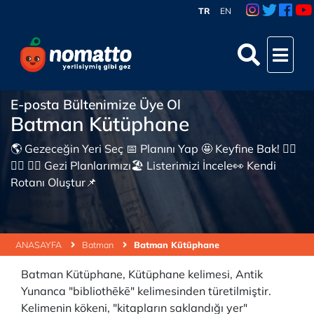
TR
EN
E-posta Bültenimize Üye Ol
Batman Kütüphane
🌎 Gezeceğin Yeri Seç 📅 Planını Yap 🤩 Keyfine Bak! 👇🏼
👇🏼 👇🏼 Gezi Planlarımızı🏖 Listerimizi İncele👀 Kendi
Rotanı Oluştur📌
ANASAYFA
Batman
Batman Kütüphane
Batman Kütüphane, Kütüphane kelimesi, Antik
Yunanca "bibliothēkē" kelimesinden türetilmiştir.
Kelimenin kökeni, "kitapların saklandığı yer"