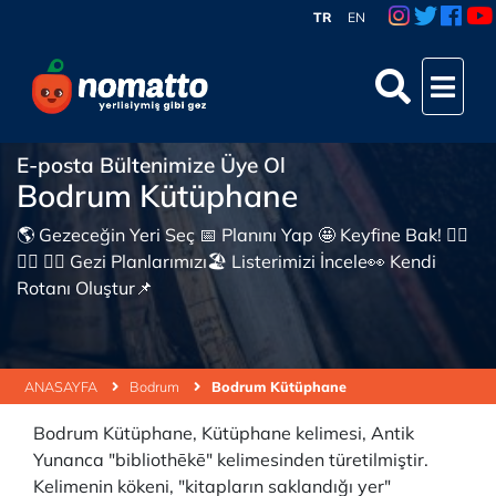
TR
EN
E-posta Bültenimize Üye Ol
Bodrum Kütüphane
🌎 Gezeceğin Yeri Seç 📅 Planını Yap 🤩 Keyfine Bak! 👇🏼
👇🏼 👇🏼 Gezi Planlarımızı🏖 Listerimizi İncele👀 Kendi
Rotanı Oluştur📌
ANASAYFA
Bodrum
Bodrum Kütüphane
Bodrum Kütüphane, Kütüphane kelimesi, Antik
Yunanca "bibliothēkē" kelimesinden türetilmiştir.
Kelimenin kökeni, "kitapların saklandığı yer"