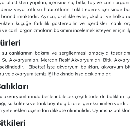
a plastikten yapılan, içerisine su, bitki, taş ve canlı org
eniz veya tatlı su habitatlarını taklit ederek içerisinde bal
rı barındırmaktadır. Ayrıca, özellikle evler, okullar ve halka 
yükten küçüğe farklılık gösterebilir ve içerdikleri canlı o
i ve canlı organizmaların bakımını incelemek isteyenler için il
rleri
 su canlılarının bakımı ve sergilenmesi amacıyla tasarlan
 Su Akvaryumları, Mercan Resif Akvaryumları, Bitki Akvaryu
klindedir. Elbette! İşte akvaryum balıkları, akvaryum bi
u ve akvaryum temizliği hakkında kısa açıklamalar:
lıkları
 akvaryumlarında beslenebilecek çeşitli türlerde balıkları içe
ğı, su kalitesi ve tank boyutu gibi özel gereksinimleri vardır.
yum yetenekleri açısından dikkate alınmalıdır. Uyumsuz balıkla
tkileri