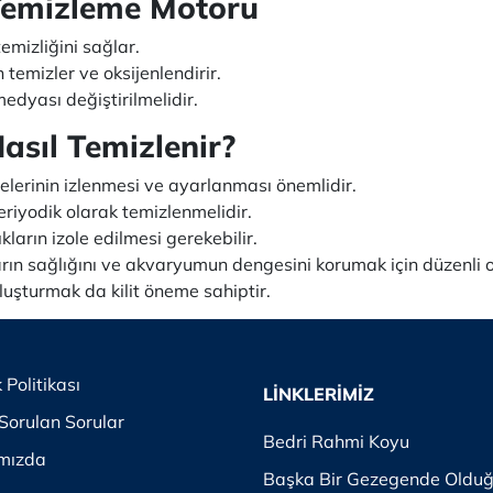
emizleme Motoru
mizliğini sağlar.
n temizler ve oksijenlendirir.
medyası değiştirilmelidir.
sıl Temizlenir?
relerinin izlenmesi ve ayarlanması önemlidir.
eriyodik olarak temizlenmelidir.
kların izole edilmesi gerekebilir.
rın sağlığını ve akvaryumun dengesini korumak için düzenli ola
uşturmak da kilit öneme sahiptir.
k Politikası
LİNKLERİMİZ
Sorulan Sorular
Bedri Rahmi Koyu
mızda
Başka Bir Gezegende Oldu