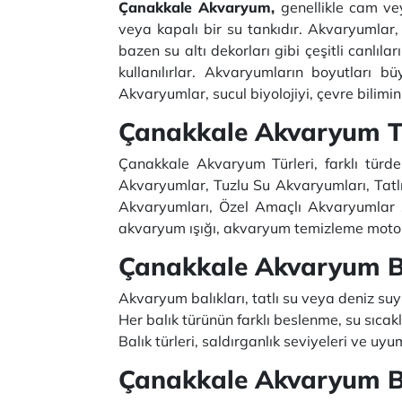
Çanakkale Akvaryum,
genellikle cam vey
veya kapalı bir su tankıdır. Akvaryumlar, d
bazen su altı dekorları gibi çeşitli canlıla
kullanılırlar. Akvaryumların boyutları bü
Akvaryumlar, sucul biyolojiyi, çevre bilimin
Çanakkale Akvaryum Tü
Çanakkale Akvaryum Türleri, farklı türde
Akvaryumlar, Tuzlu Su Akvaryumları, Tatlı
Akvaryumları, Özel Amaçlı Akvaryumlar şe
akvaryum ışığı, akvaryum temizleme motor
Çanakkale Akvaryum Ba
Akvaryum balıkları, tatlı su veya deniz suyu
Her balık türünün farklı beslenme, su sıcaklı
Balık türleri, saldırganlık seviyeleri ve u
Çanakkale Akvaryum Bi