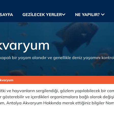
SAYFA
GEZILECEK YERLER
NE YAPILIR?
kvaryum
palı bir yaşam alanıdır ve genellikle deniz yaşamını kontro
Akvaryum
i ve hayvanların sergilendiği, gözlem yapılabilecek bir cam 
lar gösterebilir ve içerdikleri organizmalara bağlı olarak değ
yum, Antalya Akvaryum Hakkında merak ettiğiniz bilgiler Nom