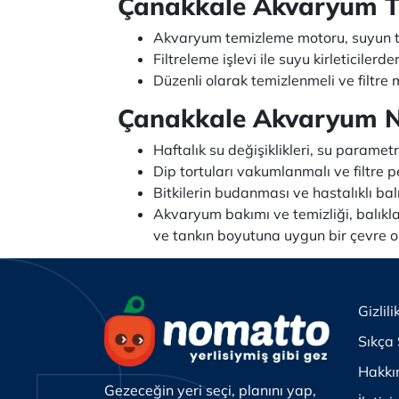
Çanakkale Akvaryum T
Akvaryum temizleme motoru, suyun te
Filtreleme işlevi ile suyu kirleticilerde
Düzenli olarak temizlenmeli ve filtre 
Çanakkale Akvaryum Na
Haftalık su değişiklikleri, su paramet
Dip tortuları vakumlanmalı ve filtre p
Bitkilerin budanması ve hastalıklı balı
Akvaryum bakımı ve temizliği, balıkla
ve tankın boyutuna uygun bir çevre ol
Gizlili
Sıkça 
Hakkı
Gezeceğin yeri seçi, planını yap,