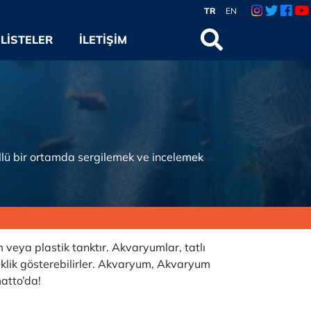
TR
EN
LISTELER
İLETIŞIM
llü bir ortamda sergilemek ve incelemek
veya plastik tanktır. Akvaryumlar, tatlı
işiklik gösterebilirler. Akvaryum, Akvaryum
atto’da!