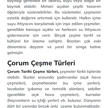
kaynağı genellikle bir akarsu, kuyu veya doğal bir
kaynak olabilir. Mimari açıdan çeşitli tasarım
öğeleriyle süslenebilirler. Bu süslemeler, çeşmenin
estetik değerini artırmak için kullanılır. Halkın içme
suyu ihtiyacını karşılamak için inşa edilen çeşmeler,
genellikle kamuya açıktır ve herkesin su ihtiyacını
gidermesine izin verir. Birçok çeşme tarihî ve
kültürel bir öneme sahiptir. Bazıları çok eski
dönemlere dayanır ve yerel bir simge haline
gelmiştir.
Çorum Çeşme Türleri
Çorum Tarihi Çeşme türleri,
çeşmeler farklı tiplerde
olabilir. Bunlar arasında şadırvanlar (açık hava
çeşmeleri), çeşmehaneler (su içme yerleri),
lavabolar (yıkama ve temizlik alanları), sebiller
(genellikle açık hava çeşmeleri), kurnalar
(hayvanların su içtiği yerler) vb. bulunur. Dünyanın
dört bir yanında birçok ünlü çeşme bulunmaktadır.