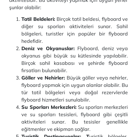
aktivitesidir. Bu aktiviteyi yapmak için uygun yerler
şunlar olabilir:
Tatil Beldeleri:
Birçok tatil beldesi, flyboard ve
diğer su sporları aktiviteleri sunar. Sahil
bölgeleri, turistler için popüler bir flyboard
hedefidir.
Deniz ve Okyanuslar:
Flyboard, deniz veya
okyanus gibi büyük su kütlesinde yapılabilir.
Birçok sahil kasabası ve şehirde flyboard
fırsatları bulunabilir.
Göller ve Nehirler:
Büyük göller veya nehirler,
flyboard yapmak için uygun alanlar olabilir. Bu
tür tatil bölgeleri veya doğal rezervlerde
flyboard hizmetleri sunulabilir.
Su Sporları Merkezleri:
Su sporları merkezleri
ve su sporları tesisleri, flyboard gibi çeşitli
aktiviteleri sunar. Bu tesisler genellikle
eğitmenler ve ekipman sağlar.
Turistik Destinasyonlar: T
uristik bölgeler,