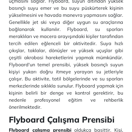
uçmasını sağlar. Flyboard, suyun altından yüksek
basınçlı suyu emer ve bu suyu püskürterek kişinin
yükselmesini ve havada manevra yapmasını sağlar.
Genellikle jet ski veya diğer uygun su araçlarına
bağlanarak kullanılır. Flyboard, su sporları
meraklıları ve macera arayışındaki kişiler tarafından
tercih edilen eğlenceli bir aktivitedir. Suya hızlı
çıkışlar, taklalar, dönüşler ve yüksek uçuşlar gibi
çeşitli akrobasi hareketlerini yapmak mümkündür.
Flyboard'un temel prensibi, yüksek basınçlı suyun
kişiyi yukarı doğru itmeye yarayan su jetleriyle
çalışır. Bu aktivite, tatil bölgelerinde ve su sporları
merkezlerinde sıklıkla sunulur. Flyboard yapmak için
kişinin belirli bir denge ve kontrol gerektirir, bu
nedenle profesyonel eğitim ve rehberlik
önerilmektedir.
Flyboard Çalışma Prensibi
Flyboard çalışma prensibi
oldukça basittir. Kişi,