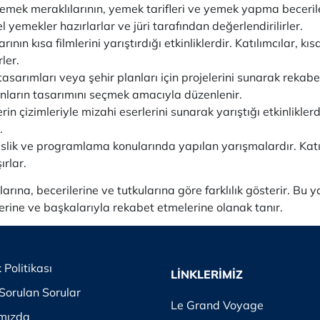
mek meraklılarının, yemek tarifleri ve yemek yapma beceriler
el yemekler hazırlarlar ve jüri tarafından değerlendirilirler.
ının kısa filmlerini yarıştırdığı etkinliklerdir. Katılımcılar, k
ler.
asarımları veya şehir planları için projelerini sunarak rekabe
nların tasarımını seçmek amacıyla düzenlenir.
rin çizimleriyle mizahi eserlerini sunarak yarıştığı etkinliklerd
.
lik ve programlama konularında yapılan yarışmalardır. Katılı
ırlar.
nlarına, becerilerine ve tutkularına göre farklılık gösterir. Bu 
elerine ve başkalarıyla rekabet etmelerine olanak tanır.
k Politikası
LİNKLERİMİZ
Sorulan Sorular
Le Grand Voyage
mızda