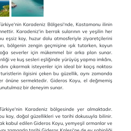
ürkiye'nin Karadeniz Bölgesi'nde, Kastamonu ilinin
nnettir. Karadeniz'in berrak sularının ve yeşilin her
 eşsiz koy, huzur dolu atmosferiyle ziyaretçilerini
ları, bölgenin zengin geçmişine ışık tutarken, koyun
doğa severler için mükemmel bir arka plan sunar.
inliği ve kuş sesleri eşliğinde yürüyüş yapma imkânı,
nı çıkarmak isteyenler için ideal bir kaçış noktası
turistlerin ilgisini çeken bu güzellik, aynı zamanda
ler önüne sermektedir. Gideros Koyu, el değmemiş
e unutulmaz bir deneyim sunar.
ürkiye'nin Karadeniz bölgesinde yer almaktadır.
u koy, doğal güzellikleri ve tarihi dokusuyla bilinir.
arak kabul edilen Gideros Koyu, yemyeşil ormanlar ve
 aynı zamanda tarihi Gideros Kalesi'ne de ev sahipliği