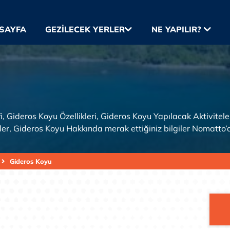
SAYFA
GEZILECEK YERLER
NE YAPILIR?
, Gideros Koyu Özellikleri, Gideros Koyu Yapılacak Aktivitel
rler, Gideros Koyu Hakkında merak ettiğiniz bilgiler Nomatto’
Gideros Koyu