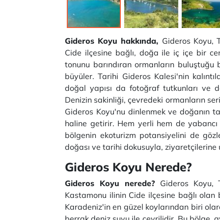
Gideros Koyu hakkında,
Gideros Koyu, T
Cide ilçesine bağlı, doğa ile iç içe bir ce
tonunu barındıran ormanların buluştuğu bu
büyüler. Tarihi Gideros Kalesi'nin kalıntı
doğal yapısı da fotoğraf tutkunları ve 
Denizin sakinliği, çevredeki ormanların ser
Gideros Koyu'nu dinlenmek ve doğanın tadı
haline getirir. Hem yerli hem de yabancı 
bölgenin ekoturizm potansiyelini de göz
doğası ve tarihi dokusuyla, ziyaretçilerin
Gideros Koyu Nerede?
Gideros Koyu nerede?
Gideros Koyu, T
Kastamonu ilinin Cide ilçesine bağlı olan b
Karadeniz'in en güzel koylarından biri ol
berrak deniz suyu ile çevrilidir. Bu bölge,