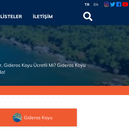
TR
EN
LISTELER
İLETIŞIM
er, Gideros Koyu Ücretli Mi? Gideros Koyu
da!
Gideros Koyu