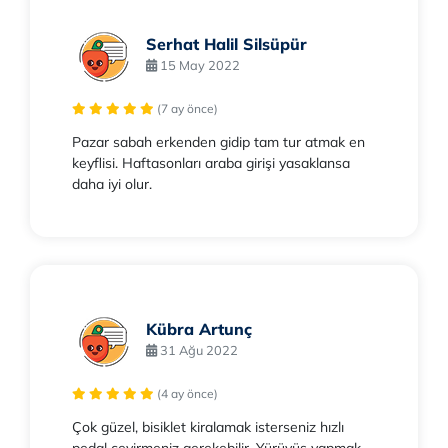
Serhat Halil Silsüpür
15 May 2022
(7 ay önce)
Pazar sabah erkenden gidip tam tur atmak en
keyflisi. Haftasonları araba girişi yasaklansa
daha iyi olur.
Kübra Artunç
31 Ağu 2022
(4 ay önce)
Çok güzel, bisiklet kiralamak isterseniz hızlı
pedal çevirmeniz gerekebilir. Yürüyüş yapmak