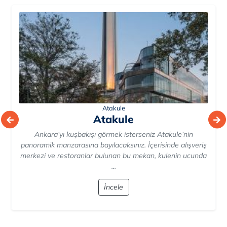
Anıtkabir
Anıtkabir
Anıtkabir, Anıtkabir, Türkiye'nin başkenti Ankara'da,
Mustafa Kemal Atatürk'ün eşsiz liderliğini ve Türkiye
Cumhuriyeti'nin temellerini attığı kritik dönemleri yansıtan
...
İncele