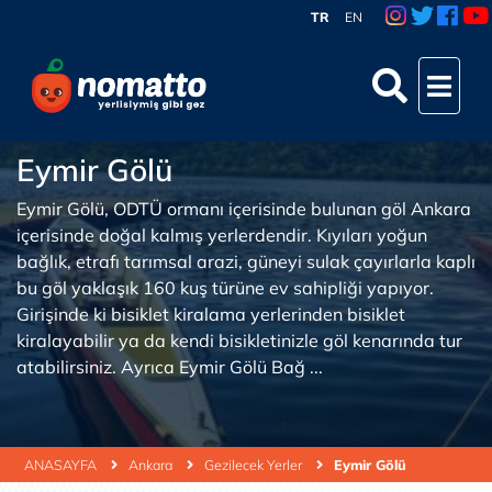
TR
EN
Eymir Gölü
Eymir Gölü, ODTÜ ormanı içerisinde bulunan göl Ankara
içerisinde doğal kalmış yerlerdendir. Kıyıları yoğun
bağlık, etrafı tarımsal arazi, güneyi sulak çayırlarla kaplı
bu göl yaklaşık 160 kuş türüne ev sahipliği yapıyor.
Girişinde ki bisiklet kiralama yerlerinden bisiklet
kiralayabilir ya da kendi bisikletinizle göl kenarında tur
atabilirsiniz. Ayrıca Eymir Gölü Bağ ...
ANASAYFA
Ankara
Gezilecek Yerler
Eymir Gölü