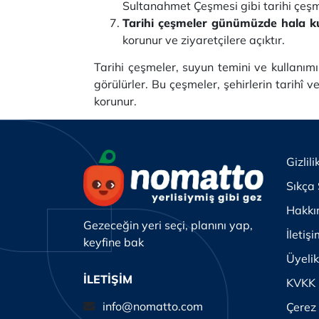
Sultanahmet Çeşmesi gibi tarihi çeşme
Tarihi çeşmeler günümüzde hala k
korunur ve ziyaretçilere açıktır.
Tarihi çeşmeler, suyun temini ve kullanım
görülürler. Bu çeşmeler, şehirlerin tarihî 
korunur.
Gizlili
Sıkça 
Hakkı
Gezeceğin yeri seçi, planını yap,
İletiş
keyfine bak
Üyeli
İLETİŞİM
KVKK
info@nomatto.com
Çerez 