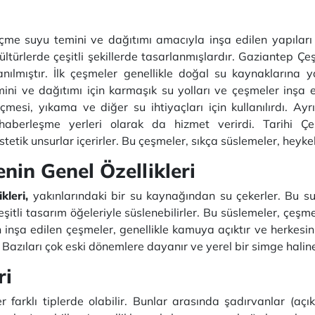
içme suyu temini ve dağıtımı amacıyla inşa edilen yapılar
kültürlerde çeşitli şekillerde tasarlanmışlardır. Gaziantep Ç
lanılmıştır. İlk çeşmeler genellikle doğal su kaynaklarına 
ini ve dağıtımı için karmaşık su yolları ve çeşmeler inşa e
çmesi, yıkama ve diğer su ihtiyaçları için kullanılırdı. A
aberleşme yerleri olarak da hizmet verirdi. Tarihi Çe
stetik unsurlar içerirler. Bu çeşmeler, sıkça süslemeler, heykel
nin Genel Özellikleri
kleri,
yakınlarındaki bir su kaynağından su çekerler. Bu su
itli tasarım öğeleriyle süslenebilirler. Bu süslemeler, çeşmen
 inşa edilen çeşmeler, genellikle kamuya açıktır ve herkesin 
. Bazıları çok eski dönemlere dayanır ve yerel bir simge halin
ri
 farklı tiplerde olabilir. Bunlar arasında şadırvanlar (aç