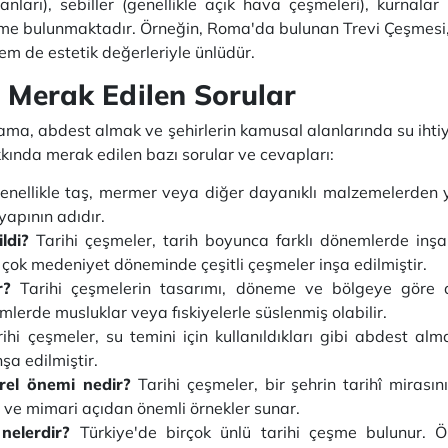
anları), sebiller (genellikle açık hava çeşmeleri), kurnalar 
şme bulunmaktadır. Örneğin, Roma'da bulunan Trevi Çeşmesi, 
em de estetik değerleriyle ünlüdür.
 Merak Edilen Sorular
ama, abdest almak ve şehirlerin kamusal alanlarında su ihtiy
akkında merak edilen bazı sorular ve cevapları:
genellikle taş, mermer veya diğer dayanıklı malzemelerde
 yapının adıdır.
ldi?
Tarihi çeşmeler, tarih boyunca farklı dönemlerde inş
ok medeniyet döneminde çeşitli çeşmeler inşa edilmiştir.
r?
Tarihi çeşmelerin tasarımı, döneme ve bölgeye göre değ
mlerde musluklar veya fıskiyelerle süslenmiş olabilir.
rihi çeşmeler, su temini için kullanıldıkları gibi abdest 
şa edilmiştir.
ürel önemi nedir?
Tarihi çeşmeler, bir şehrin tarihî mirasını
t ve mimari açıdan önemli örnekler sunar.
 nelerdir?
Türkiye'de birçok ünlü tarihi çeşme bulunur. 