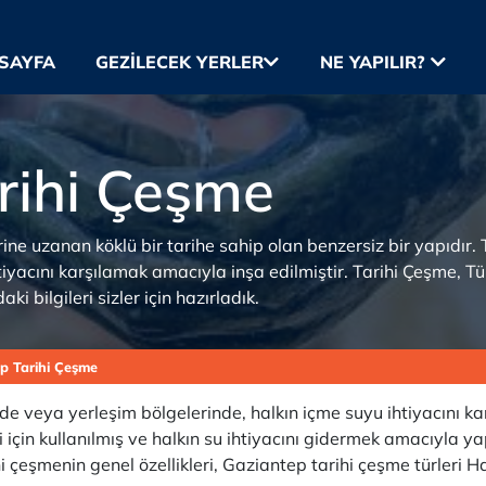
SAYFA
GEZILECEK YERLER
NE YAPILIR?
rihi Çeşme
ne uzanan köklü bir tarihe sahip olan benzersiz bir yapıdır. 
htiyacını karşılamak amacıyla inşa edilmiştir. Tarihi Çeşme, Tü
ki bilgileri sizler için hazırladık.
p Tarihi Çeşme
de veya yerleşim bölgelerinde, halkın içme suyu ihtiyacını kar
i için kullanılmış ve halkın su ihtiyacını gidermek amacıyla ya
 çeşmenin genel özellikleri, Gaziantep tarihi çeşme türleri Ha