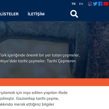
TR
EN
LISTELER
İLETIŞIM
Türk içeriğinde önemli bir yer tutan çeşmeler,
rkiye'deki tarihi çeşmeler, Tarihi Çeşmenin
şılamak için inşa edilen yapıları ifade
pılmıştır. Gaziantep tarihi çeşme,
kkında merak ettiğiniz bilgiler