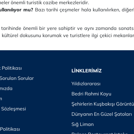
ler önemli turistik cazibe merkezleridir.
ullanılıyor mu?
Bazı tarihi çeşmeler hala kullanılırken, diğerl
ı tarihinde önemli bir yere sahiptir ve aynı zamanda sanat
ve kültürel dokusunu korumak ve turistlere ilgi çekici mekanla
k Politikası
LİNKLERİMİZ
Sorulan Sorular
Yıldızlararası
mızda
Bedri Rahmi Koyu
im
Şehirlerin Kuşbakışı Görüntü
k Sözleşmesi
Dünyanın En Güzel Şatoları
Sığ Liman
Politikası