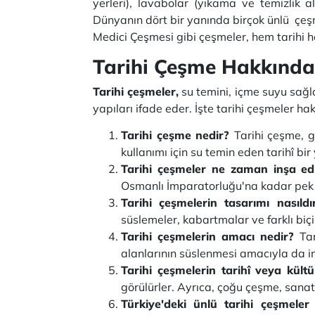
yerleri), lavabolar (yıkama ve temizlik al
Dünyanın dört bir yanında birçok ünlü çe
Medici Çeşmesi gibi çeşmeler, hem tarihi h
Tarihi Çeşme Hakkında
Tarihi çeşmeler,
su temini, içme suyu sağl
yapıları ifade eder. İşte tarihi çeşmeler h
Tarihi çeşme nedir?
Tarihi çeşme, 
kullanımı için su temin eden tarihî bir
Tarihi çeşmeler ne zaman inşa edi
Osmanlı İmparatorluğu'na kadar pek ç
Tarihi çeşmelerin tasarımı nasıldı
süslemeler, kabartmalar ve farklı biçi
Tarihi çeşmelerin amacı nedir?
Ta
alanlarının süslenmesi amacıyla da in
Tarihi çeşmelerin tarihî veya kült
görülürler. Ayrıca, çoğu çeşme, sana
Türkiye'deki ünlü tarihi çeşmeler