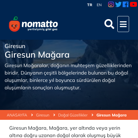
TR
EN
Giresun
Giresun Mağara
Giresun Mağaralar, doğanın muhteşem güzelliklerinden
biridir. Dünyanın çeşitli bölgelerinde bulunan bu doğal
oluşumlar, binlerce yıl boyunca sürdürülen doğal
oluşumların sonuçları oluşmuştur.
ANASAYFA
Giresun
Doğal Güzellikler
Giresun Mağara
Giresun Mağara, Mağara, yer altında veya yerin
altına doğru uzanan doğal olarak oluşmuş büyük