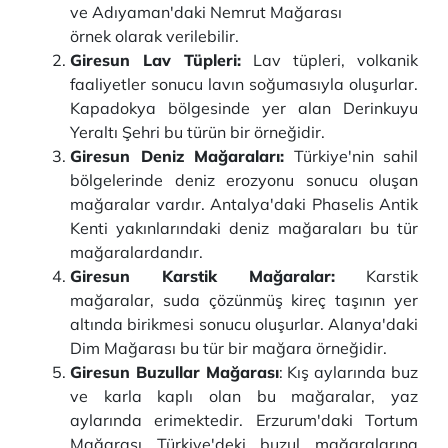
ve Adıyaman'daki Nemrut Mağarası
örnek olarak verilebilir.
Giresun Lav Tüpleri:
Lav tüpleri, volkanik
faaliyetler sonucu lavın soğumasıyla oluşurlar.
Kapadokya bölgesinde yer alan Derinkuyu
Yeraltı Şehri bu türün bir örneğidir.
Giresun Deniz Mağaraları:
Türkiye'nin sahil
bölgelerinde deniz erozyonu sonucu oluşan
mağaralar vardır. Antalya'daki Phaselis Antik
Kenti yakınlarındaki deniz mağaraları bu tür
mağaralardandır.
Giresun Karstik Mağaralar:
Karstik
mağaralar, suda çözünmüş kireç taşının yer
altında birikmesi sonucu oluşurlar. Alanya'daki
Dim Mağarası bu tür bir mağara örneğidir.
Giresun Buzullar Mağarası
: Kış aylarında buz
ve karla kaplı olan bu mağaralar, yaz
aylarında erimektedir. Erzurum'daki Tortum
Mağarası Türkiye'deki buzul mağaralarına