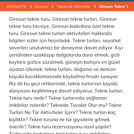
ANASAYFA
Giresun
Yapılacak Aktiviteler
Giresun Tekne Tur
Giresun tekne turu, Giresun tekne turları, Giresun
tekne turu tavsiye, Giresun kadınlara özel tekne
turu, Giresun tekne turları aktiviteleri hakkında
bilgileri sizler için hazırladık. Tekne turları, seyahat
severleri unutulmaz bir deneyime davet ediyor. Kıyı
şeridinden uzaklaşıp dalgalarda dans etmek, gizli
koylara gizlice süzülmek, güneşin batışını en güzel
açıdan izlemek; tekne turları, doğanın ve denizin
büyülü kucaklamasında kaybolma fırsatı sunuyor.
Biz de bu gezi rehberinde, tekne turlarının büyülü
dünyasını keşfetmeye davet ediyoruz. Tekne turları,
Tekne turu nedir? Tekne turlarında sağlanan
imkânlar nelerdir? Teknede Tuvalet Olur mu? Tekne
Turları Ne Tür Aktiviteler İçerir? Tekne turları kaç
kişiliktir? Tekne turuna ne tür giysilerle gitmek
önerilir? Tekne turu rezervasyonu nasıl yapılır?
Türkiye'de kadınlara özel tekne turu imkânları,