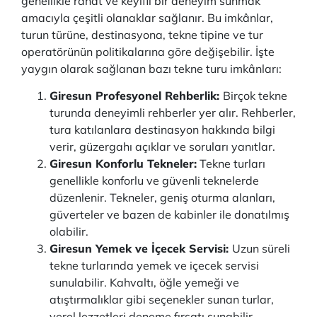
genellikle rahat ve keyifli bir deneyim sunmak
amacıyla çeşitli olanaklar sağlanır. Bu imkânlar,
turun türüne, destinasyona, tekne tipine ve tur
operatörünün politikalarına göre değişebilir. İşte
yaygın olarak sağlanan bazı tekne turu imkânları:
Giresun Profesyonel Rehberlik:
Birçok tekne
turunda deneyimli rehberler yer alır. Rehberler,
tura katılanlara destinasyon hakkında bilgi
verir, güzergahı açıklar ve soruları yanıtlar.
Giresun Konforlu Tekneler:
Tekne turları
genellikle konforlu ve güvenli teknelerde
düzenlenir. Tekneler, geniş oturma alanları,
güverteler ve bazen de kabinler ile donatılmış
olabilir.
Giresun Yemek ve İçecek Servisi:
Uzun süreli
tekne turlarında yemek ve içecek servisi
sunulabilir. Kahvaltı, öğle yemeği ve
atıştırmalıklar gibi seçenekler sunan turlar,
yerel lezzetleri deneme fırsatı sunabilir.