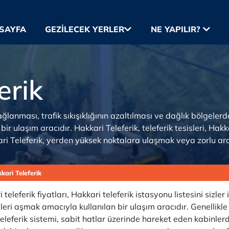
SAYFA
GEZILECEK YERLER
NE YAPILIR?
erik
anması, trafik sıkışıklığının azaltılması ve dağlık bölgelerde
ir ulaşım aracıdır. Hakkari Teleferik, teleferik tesisleri, Hakka
kkari Teleferik, yerden yüksek noktalara ulaşmak veya zorlu ara
kari Teleferik
i teleferik fiyatları, Hakkari teleferik istasyonu listesini sizle
eri aşmak amacıyla kullanılan bir ulaşım aracıdır. Genellikl
r teleferik sistemi, sabit hatlar üzerinde hareket eden kabinl