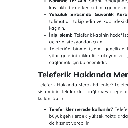
Kabinde Yer Alın
: Sıranız geldiğinde
kuyrukta beklerken kabinin gelmesini 
Yolculuk Sırasında Güvenlik Kura
talimatları takip edin ve kabindeki
kaçının.
İniş İşlemi:
Teleferik kabinin hedef is
açın ve istasyondan çıkın.
Teleferiğe binme işlemi genellikle
yönergelerini dikkatlice okuyun ve i
sağlamak için bu önemlidir.
Teleferik Hakkında Mer
Teleferik Hakkında Merak Edilenler? Telefer
sistemidir. Teleferikler, dağlık veya tepe b
kullanılabilir.
Teleferikler nerede kullanılır?
Telefe
büyük şehirlerdeki yüksek noktalarda k
de hizmet verebilir.