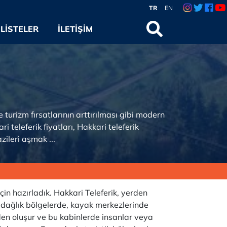
TR
EN
LISTELER
İLETIŞIM
 turizm fırsatlarının arttırılması gibi modern
ri teleferik fiyatları, Hakkari teleferik
zileri aşmak ...
r için hazırladık. Hakkari Teleferik, yerden
e dağlık bölgelerde, kayak merkezlerinde
erden oluşur ve bu kabinlerde insanlar veya