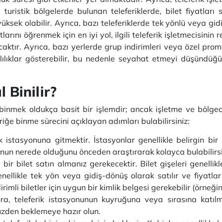
kle turistik bölgelerde bulunan teleferiklerde, bilet fiyatlar
yüksek olabilir. Ayrıca, bazı teleferiklerde tek yönlü veya gi
iyatlarını öğrenmek için en iyi yol, ilgili teleferik işletmecisin
caktır. Ayrıca, bazı yerlerde grup indirimleri veya özel prom
lılıklar gösterebilir, bu nedenle seyahat etmeyi düşündüğü
 Binilir?
ğe binmek oldukça basit bir işlemdir; ancak işletme ve bölg
feriğe binme sürecini açıklayan adımları bulabilirsiniz:
k istasyonuna gitmektir. İstasyonlar genellikle belirgin bir
yonun nerede olduğunu önceden araştırarak kolayca bulabilirsi
bir bilet satın almanız gerekecektir. Bilet gişeleri genelli
 genellikle tek yön veya gidiş-dönüş olarak satılır ve fiyat
irimli biletler için uygun bir kimlik belgesi gerekebilir (örneğin
nra, teleferik istasyonunun kuyruğuna veya sırasına katılm
yüzden beklemeye hazır olun.