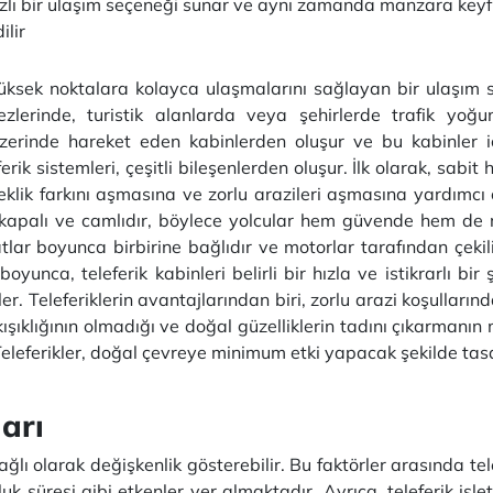
e hızlı bir ulaşım seçeneği sunar ve aynı zamanda manzara keyf
ilir
yüksek noktalara kolayca ulaşmalarını sağlayan bir ulaşım sis
ezlerinde, turistik alanlarda veya şehirlerde trafik yo
 üzerinde hareket eden kabinlerden oluşur ve bu kabinler i
leferik sistemleri, çeşitli bileşenlerden oluşur. İlk olarak, sabi
kseklik farkını aşmasına ve zorlu arazileri aşmasına yardımc
e kapalı ve camlıdır, böylece yolcular hem güvende hem de m
hatlar boyunca birbirine bağlıdır ve motorlar tarafından çekil
yunca, teleferik kabinleri belirli bir hızla ve istikrarlı bir ş
er. Teleferiklerin avantajlarından biri, zorlu arazi koşulları
ıkışıklığının olmadığı ve doğal güzelliklerin tadını çıkarman
 Teleferikler, doğal çevreye minimum etki yapacak şekilde tasa
ları
 bağlı olarak değişkenlik gösterebilir. Bu faktörler arasında t
uk süresi gibi etkenler yer almaktadır. Ayrıca, teleferik işlet