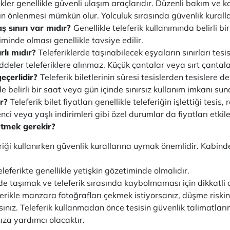
ikler genellikle güvenli ulaşım araçlarıdır. Düzenli bakım ve kon
n önlenmesi mümkün olur. Yolculuk sırasında güvenlik kurall
aş sınırı var mıdır?
Genellikle teleferik kullanımında belirli bi
timinde olması genellikle tavsiye edilir.
rlı mıdır?
Teleferiklerde taşınabilecek eşyaların sınırları tesi
ddeler teleferiklere alınmaz. Küçük çantalar veya sırt çantaları
geçerlidir?
Teleferik biletlerinin süresi tesislerden tesislere de
e belirli bir saat veya gün içinde sınırsız kullanım imkanı suna
ir?
Teleferik bilet fiyatları genellikle teleferiğin işlettiği tes
nci veya yaşlı indirimleri gibi özel durumlar da fiyatları etkile
 etmek gerekir?
riği kullanırken güvenlik kurallarına uymak önemlidir. Kabinde
leferikte genellikle yetişkin gözetiminde olmalıdır.
lde taşımak ve teleferik sırasında kaybolmaması için dikkatli
ferikle manzara fotoğrafları çekmek istiyorsanız, düşme risk
ısınız. Teleferik kullanmadan önce tesisin güvenlik talimatlar
ıza yardımcı olacaktır.