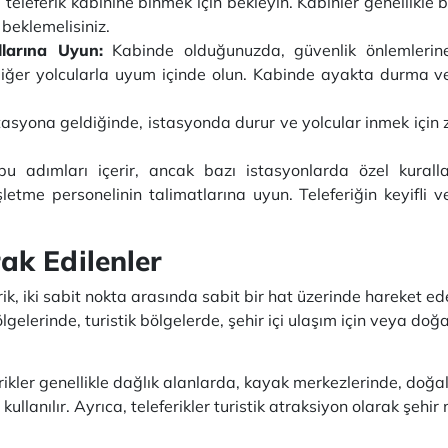
, teleferik kabinine binmek için bekleyin. Kabinler genellikle b
beklemelisiniz.
llarına Uyun:
Kabinde olduğunuzda, güvenlik önlemlerine 
 diğer yolcularla uyum içinde olun. Kabinde ayakta durma v
tasyona geldiğinde, istasyonda durur ve yolcular inmek için z
 bu adımları içerir, ancak bazı istasyonlarda özel kurall
şletme personelinin talimatlarına uyun. Teleferiğin keyifli 
ak Edilenler
ik, iki sabit nokta arasında sabit bir hat üzerinde hareket ed
ölgelerinde, turistik bölgelerde, şehir içi ulaşım için veya do
rikler genellikle dağlık alanlarda, kayak merkezlerinde, doğal
ullanılır. Ayrıca, teleferikler turistik atraksiyon olarak şehi