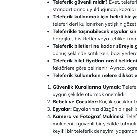
Teleferik güvenli midir?
Evet, telefer
standartlarına uyulduğunda, kazaları
Teleferik kullanmak için belirli bir y
teleferikleri kullanırken yetişkin göze
Teleferikle taşınabilecek eşyalar sını
bagajlar, bisikletler veya tehlikeli ma
Teleferik biletleri ne kadar süreyle 
dönüş şeklinde satılırken, bazı yerlerd
Teleferik bilet fiyatları nasıl belirlen
faktörlere göre belirlenir. Ayrıca, öğre
Teleferik kullanırken nelere dikkat
Güvenlik Kurallarına Uymak: T
elefe
uygun şekilde oturmak önemlidir.
Bebek ve Çocuklar:
Küçük çocuklar te
Eşyalar:
Eşyalarınızı düzgün bir şeki
Kamera ve Fotoğraf Makinesi
: Tele
makinenizi güvenli bir şekilde tutmal
keyifli bir teleferik deneyimi yaşaman