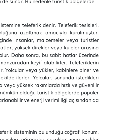
i de sunar. Bu nedenle turistik bölgelerde
temine teleferik denir. Teleferik tesisleri,
ğunluğunu azaltmak amacıyla kurulmuştur.
çinde insanlar, malzemeler veya turistler
t hatlar, yüksek direkler veya kuleler arasına
ı olur. Daha sonra, bu sabit hatlar üzerinde
anzaradan keyif alabilirler. Teleferiklerin
ir. Yolcular veya yükler, kabinlere biner ve
ekilde ilerler. Yolcular, sonunda istedikleri
nda veya yüksek rakımlarda hızlı ve güvenilir
ın mümkün olduğu turistik bölgelerde popüler
rlanabilir ve enerji verimliliği açısından da
eleferik sisteminin bulunduğu coğrafi konum,
mecileri, öğrenciler, çocuklar veya yaşlılar