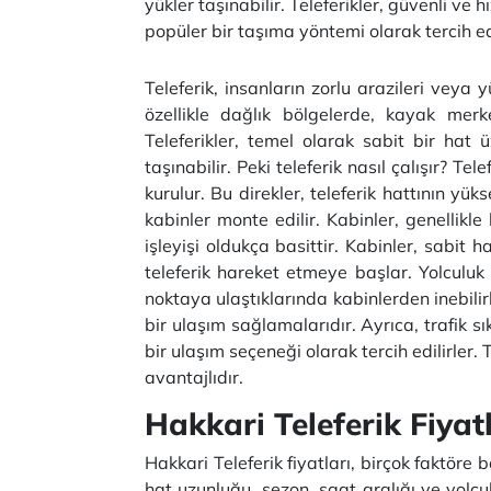
yükler taşınabilir. Teleferikler, güvenli v
popüler bir taşıma yöntemi olarak tercih ed
Teleferik, insanların zorlu arazileri veya 
özellikle dağlık bölgelerde, kayak merk
Teleferikler, temel olarak sabit bir hat
taşınabilir. Peki teleferik nasıl çalışır? Te
kurulur. Bu direkler, teleferik hattının yü
kabinler monte edilir. Kabinler, genellikl
işleyişi oldukça basittir. Kabinler, sabit 
teleferik hareket etmeye başlar. Yolculuk bo
noktaya ulaştıklarında kabinlerden inebilirl
bir ulaşım sağlamalarıdır. Ayrıca, trafik s
bir ulaşım seçeneği olarak tercih edilirler.
avantajlıdır.
Hakkari Teleferik Fiyat
Hakkari Teleferik fiyatları, birçok faktöre
hat uzunluğu, sezon, saat aralığı ve yolcul