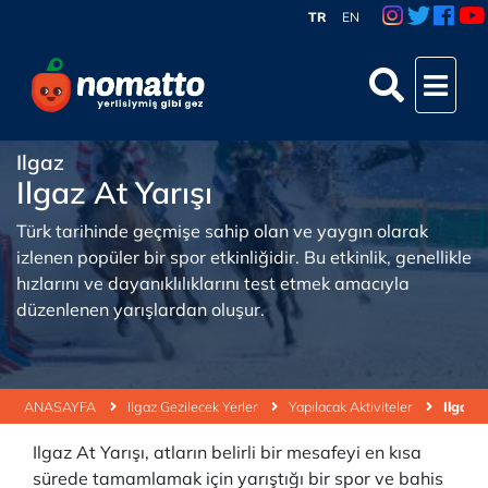
TR
EN
Ilgaz
Ilgaz At Yarışı
Türk tarihinde geçmişe sahip olan ve yaygın olarak
izlenen popüler bir spor etkinliğidir. Bu etkinlik, genellikle
hızlarını ve dayanıklılıklarını test etmek amacıyla
düzenlenen yarışlardan oluşur.
ANASAYFA
Ilgaz Gezilecek Yerler
Yapılacak Aktiviteler
Ilgaz A
Ilgaz At Yarışı, atların belirli bir mesafeyi en kısa
sürede tamamlamak için yarıştığı bir spor ve bahis