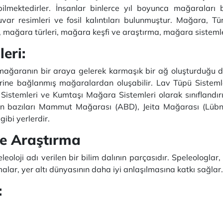
pabilmektedirler. İnsanlar binlerce yıl boyunca mağaraları 
r resimleri ve fosil kalıntıları bulunmuştur. Mağara, Tü
 mağara türleri, mağara keşfi ve araştırma, mağara sistemler
eri:
mağaranın bir araya gelerek karmaşık bir ağ oluşturduğu doğ
birine bağlanmış mağaralardan oluşabilir. Lav Tüpü Sisteml
istemleri ve Kumtaşı Mağara Sistemleri olarak sınıflandırı
an bazıları Mammut Mağarası (ABD), Jeita Mağarası (Lü
ibi yerlerdir.
ve Araştırma
eleoloji adı verilen bir bilim dalının parçasıdır. Speleologla
malar, yer altı dünyasının daha iyi anlaşılmasına katkı sağlar.
: