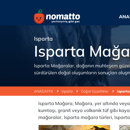
ANA
Isparta
Isparta Mağa
Isparta Mağaralar, doğanın muhteşem güzellik
sürdürülen doğal oluşumların sonuçları oluş
ANASAYFA
Isparta
Doğal Güzellikler
Ispart
Isparta Mağara, Mağara, yer altında veya y
kumtaşı, granit veya volkanik tüf gibi ka
mağaralar, Isparta mağara türleri, Ispart