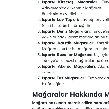
Isparta Kireçtaşı Mağaraları
: Tür
Adıyaman'daki Nemrut Mağarası
örnek olarak verilebilir.
Isparta Lav Tüpleri:
Lav tüpleri, vo
Şehri bu türün bir örneğidir.
Isparta Deniz Mağaraları:
Türkiye'ni
yakınlarındaki deniz mağaraları bu 
Isparta Karstik Mağaralar:
Karstik
Mağarası bu tür bir mağara örneğidir
Isparta Buzullar Mağarası
: Kış ayl
Türkiye'deki buzul mağaralarına örnek
Isparta Akarsu Mağaraları
: Akars
örneğidir.
Isparta Tuz Mağaraları:
Tuz yatakla
bir örneğidir.
Mağaralar Hakkında Me
Mağara hakkında merak edilen sorular
mağaralar hakkında merak edilen bazı soru