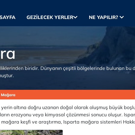
SAYFA
GEZILECEK YERLER
NE YAPILIR?
ra
lerinden biridir. Dünyanın çeşitli bölgelerinde bulunan bu d
muştur.
a Mağara
erin altına doğru uzanan doğal olarak oluşmuş büyük boşlukla
yaların erozyonu veya kimyasal çözünmesi sonucu oluşur. Ispa
a mağara keşfi ve araştırma, Isparta mağara sistemleri Hakkı