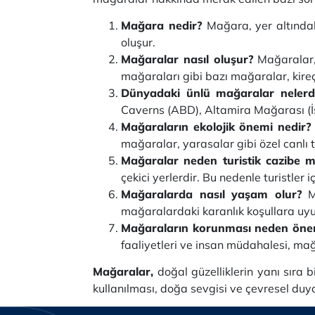
Mağara nedir?
Mağara, yer altındaki
oluşur.
Mağaralar nasıl oluşur?
Mağaralar, 
mağaraları gibi bazı mağaralar, kireç
Dünyadaki ünlü mağaralar nelerd
Caverns (ABD), Altamira Mağarası (İsp
Mağaraların ekolojik önemi nedir?
mağaralar, yarasalar gibi özel canlı tü
Mağaralar neden turistik cazibe m
çekici yerlerdir. Bu nedenle turistler 
Mağaralarda nasıl yaşam olur?
Ma
mağaralardaki karanlık koşullara uy
Mağaraların korunması neden öne
faaliyetleri ve insan müdahalesi, mağ
Mağaralar,
doğal güzelliklerin yanı sıra 
kullanılması, doğa sevgisi ve çevresel duya