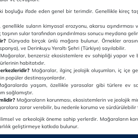
 boşluğu ifade eden genel bir terimdir. Genellikle kireç ta
genellikle suların kimyasal erozyonu, akarsu aşındırması v
 taşının sular tarafından aşındırılması sonucu meydana gelir
ir?
Dünyada birçok ünlü mağara bulunur. Örnekler aras
anya), ve Derinkuyu Yeraltı Şehri (Türkiye) sayılabilir.
Mağaralar, benzersiz ekosistemlere ev sahipliği yapar ve ba
rlerinin habitatıdır.
erkezleridir?
Mağaralar, ilginç jeolojik oluşumları, iç içe geç
için popüler destinasyonlardır.
ğaralarda yaşam, özellikle yarasalar gibi türlere ev sa
um sağlamıştır.
mlidir?
Mağaraların korunması, ekosistemlerin ve jeolojik mi
aralara zarar verebilir, bu nedenle koruma ve sürdürülebilir 
bilimsel ve arkeolojik öneme sahip yerlerdir. Mağaraların kor
rlılık geliştirmeye katkıda bulunur.