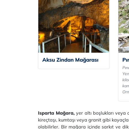
Aksu Zindan Mağarası
Pı
Pın
Yen
kil
kam
Orma
Isparta Mağara,
yer altı boşlukları veya 
kireçtaşı, kumtaşı veya granit gibi kayaçla
olabilirler. Bir mağara içinde sarkıt ve dik