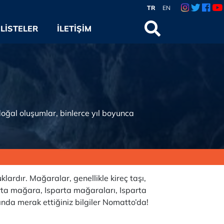
TR
EN
LISTELER
İLETIŞIM
oğal oluşumlar, binlerce yıl boyunca
rdır. Mağaralar, genellikle kireç taşı,
rta mağara, Isparta mağaraları, Isparta
nda merak ettiğiniz bilgiler Nomatto’da!