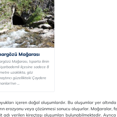
nargözü Mağarası
argözü Mağarası, Isparta ilinin
işarbademli ilçesine sadece 8
ometre uzaklıkta, göz
aştırıcı güzellikteki Çaydere
nları'nın ...
oyukları içeren doğal oluşumlardır. Bu oluşumlar yer altında
rın erozyonu veya çözünmesi sonucu oluşurlar. Mağaralar, fark
it adı verilen kireçtaşı oluşumları bulunabilmektedir. Ayrıca ye