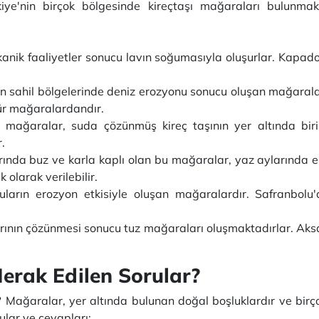
kiye'nin birçok bölgesinde kireçtaşı mağaraları bulunma
lkanik faaliyetler sonucu lavın soğumasıyla oluşurlar. Kapad
n sahil bölgelerinde deniz erozyonu sonucu oluşan mağaralar
tür mağaralardandır.
 mağaralar, suda çözünmüş kireç taşının yer altında bir
.
arında buz ve karla kaplı olan bu mağaralar, yaz aylarında
 olarak verilebilir.
uların erozyon etkisiyle oluşan mağaralardır. Safranbol
rının çözünmesi sonucu tuz mağaraları oluşmaktadırlar. Aks
rak Edilen Sorular?
?
Mağaralar, yer altında bulunan doğal boşluklardır ve birçok 
lar ve cevapları: